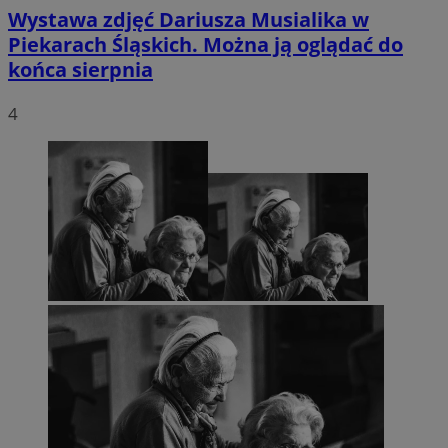
Wystawa zdjęć Dariusza Musialika w
Piekarach Śląskich. Można ją oglądać do
końca sierpnia
4