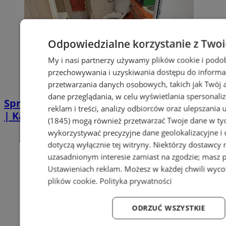
Odpowiedzialne korzystanie z Two
My i nasi partnerzy używamy plików cookie i podo
przechowywania i uzyskiwania dostępu do informa
przetwarzania danych osobowych, takich jak Twój ad
dane przeglądania, w celu wyświetlania spersonali
Sprzątanie po zgonie w Piekarach Śląskich
reklam i treści, analizy odbiorców oraz ulepszania 
| Kastelnik
(1845)
mogą również przetwarzać Twoje dane w tych
wykorzystywać precyzyjne dane geolokalizacyjne i
dotyczą wyłącznie tej witryny. Niektórzy dostawcy
uzasadnionym interesie zamiast na zgodzie; masz 
Ustawieniach reklam
. Możesz w każdej chwili wyc
plików cookie
.
Polityka prywatności
ODRZUĆ WSZYSTKIE