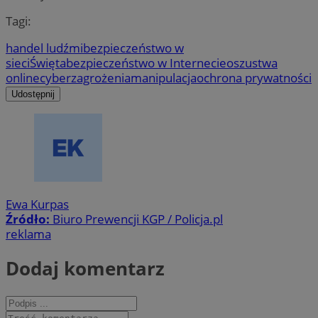
Tagi:
handel ludźmi
bezpieczeństwo w
sieci
Święta
bezpieczeństwo w Internecie
oszustwa
online
cyberzagrożenia
manipulacja
ochrona prywatności
Udostępnij
Ewa Kurpas
Źródło:
Biuro Prewencji KGP / Policja.pl
reklama
Dodaj komentarz