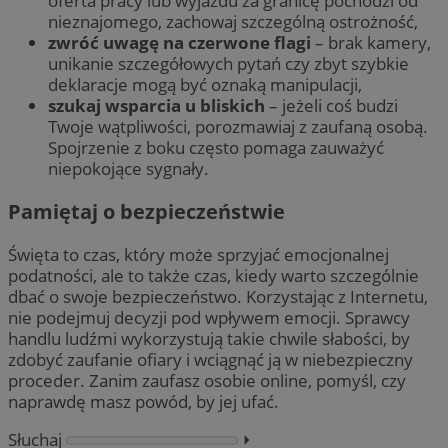
oferta pracy lub wyjazdu za granicę pochodzi od
nieznajomego, zachowaj szczególną ostrożność,
zwróć uwagę na czerwone flagi
– brak kamery,
unikanie szczegółowych pytań czy zbyt szybkie
deklaracje mogą być oznaką manipulacji,
szukaj wsparcia u bliskich
– jeżeli coś budzi
Twoje wątpliwości, porozmawiaj z zaufaną osobą.
Spojrzenie z boku często pomaga zauważyć
niepokojące sygnały.
Pamiętaj o bezpieczeństwie
Święta to czas, który może sprzyjać emocjonalnej
podatności, ale to także czas, kiedy warto szczególnie
dbać o swoje bezpieczeństwo. Korzystając z Internetu,
nie podejmuj decyzji pod wpływem emocji. Sprawcy
handlu ludźmi wykorzystują takie chwile słabości, by
zdobyć zaufanie ofiary i wciągnąć ją w niebezpieczny
proceder. Zanim zaufasz osobie online, pomyśl, czy
naprawdę masz powód, by jej ufać.
Słuchaj
⏵︎