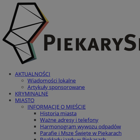
AKTUALNOŚCI
Wiadomości lokalne
Artykuły sponsorowane
KRYMINALNE
MIASTO
INFORMACJE O MIEŚCIE
Historia miasta
Ważne adresy i telefony
Harmonogram wywozu odpadów
Parafie i Msze Święte w Piekarach
Rozkłady jazdy w Piekarach