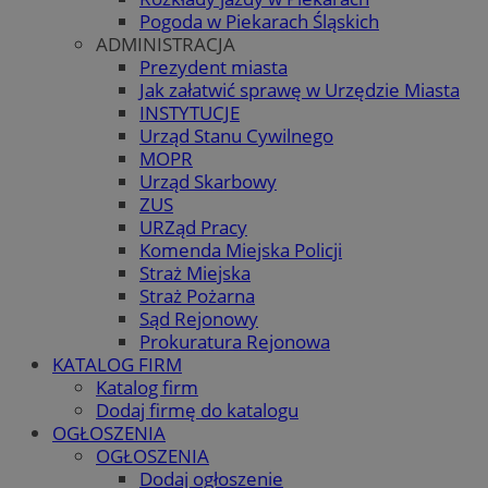
Pogoda w Piekarach Śląskich
ADMINISTRACJA
Prezydent miasta
Jak załatwić sprawę w Urzędzie Miasta
INSTYTUCJE
Urząd Stanu Cywilnego
MOPR
Urząd Skarbowy
ZUS
URZąd Pracy
Komenda Miejska Policji
Straż Miejska
Straż Pożarna
Sąd Rejonowy
Prokuratura Rejonowa
KATALOG FIRM
Katalog firm
Dodaj firmę do katalogu
OGŁOSZENIA
OGŁOSZENIA
Dodaj ogłoszenie