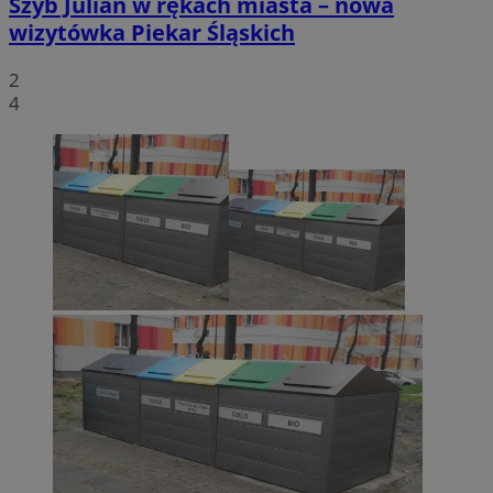
Szyb Julian w rękach miasta – nowa
wizytówka Piekar Śląskich
2
4