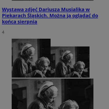
Wystawa zdjęć Dariusza Musialika w
Piekarach Śląskich. Można ją oglądać do
końca sierpnia
4