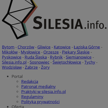
Bytom
-
Chorzów
-
Gliwice
-
Katowice
-
Łaziska Górne
-
Mikołów
-
Mysłowice
-
Orzesze
-
Piekary Śląskie
-
Pyskowice
-
Ruda Śląska
-
Rybnik
-
Siemianowice
-
Silesia.info.pl
-
Sosnowiec
-
Świętochłowice
-
Tychy
-
Wodzisław
-
Zabrze
-
Żory
Portal
Redakcja
Patronat medialny
Praktyki w silesia.info.pl
Regulaminy
Polityka prywatności
Oferta