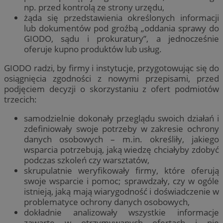
np. przed kontrolą ze strony urzędu,
żąda się przedstawienia określonych informacji
lub dokumentów pod groźbą „oddania sprawy do
GIODO, sądu i prokuratury”, a jednocześnie
oferuje kupno produktów lub usług.
GIODO radzi, by firmy i instytucje, przygotowując się do
osiągnięcia zgodności z nowymi przepisami, przed
podjęciem decyzji o skorzystaniu z ofert podmiotów
trzecich:
samodzielnie dokonały przeglądu swoich działań i
zdefiniowały swoje potrzeby w zakresie ochrony
danych osobowych – m.in. określiły, jakiego
wsparcia potrzebują, jaką wiedzę chciałyby zdobyć
podczas szkoleń czy warsztatów,
skrupulatnie weryfikowały firmy, które oferują
swoje wsparcie i pomoc; sprawdzały, czy w ogóle
istnieją, jaką mają wiarygodność i doświadczenie w
problematyce ochrony danych osobowych,
dokładnie analizowały wszystkie informacje
zawarte w otrzymywanych ofertach i nie