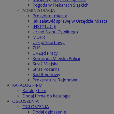
Pogoda w Piekarach Śląskich
ADMINISTRACJA
Prezydent miasta
Jak załatwić sprawę w Urzędzie Miasta
INSTYTUCJE
Urząd Stanu Cywilnego
MOPR
Urząd Skarbowy
ZUS
URZąd Pracy
Komenda Miejska Policji
Straż Miejska
Straż Pożarna
Sąd Rejonowy
Prokuratura Rejonowa
KATALOG FIRM
Katalog firm
Dodaj firmę do katalogu
OGŁOSZENIA
OGŁOSZENIA
Dodaj ogłoszenie