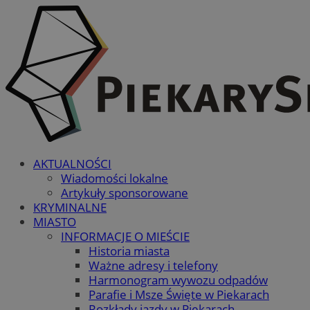
AKTUALNOŚCI
Wiadomości lokalne
Artykuły sponsorowane
KRYMINALNE
MIASTO
INFORMACJE O MIEŚCIE
Historia miasta
Ważne adresy i telefony
Harmonogram wywozu odpadów
Parafie i Msze Święte w Piekarach
Rozkłady jazdy w Piekarach