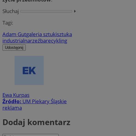
Słuchaj
⏵︎
Tagi:
Adam Gut
galeria sztuki
sztuka
industrialna
rzeźba
recykling
Udostępnij
Ewa Kurpas
Źródło:
UM Piekary Śląskie
reklama
Dodaj komentarz