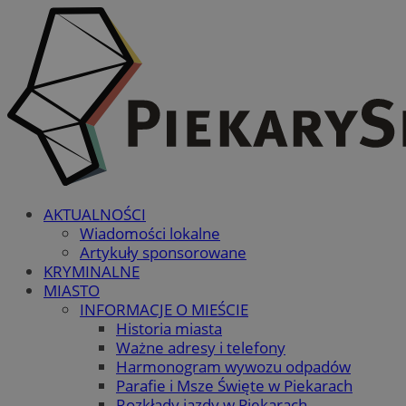
AKTUALNOŚCI
Wiadomości lokalne
Artykuły sponsorowane
KRYMINALNE
MIASTO
INFORMACJE O MIEŚCIE
Historia miasta
Ważne adresy i telefony
Harmonogram wywozu odpadów
Parafie i Msze Święte w Piekarach
Rozkłady jazdy w Piekarach