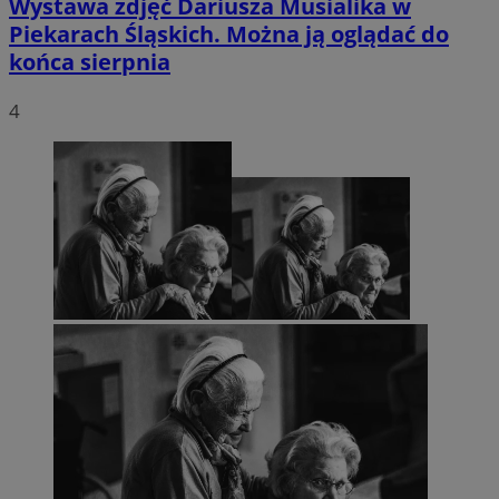
Wystawa zdjęć Dariusza Musialika w
Piekarach Śląskich. Można ją oglądać do
końca sierpnia
4