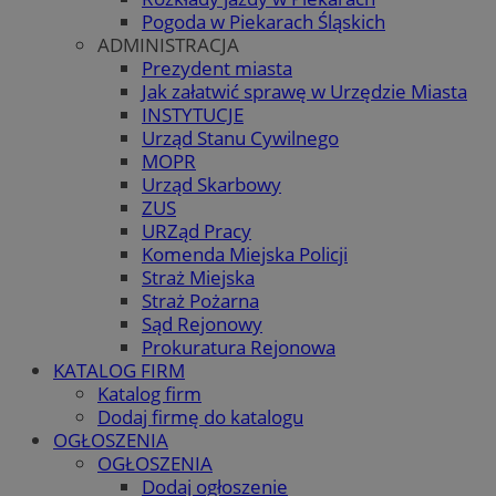
Pogoda w Piekarach Śląskich
ADMINISTRACJA
Prezydent miasta
Jak załatwić sprawę w Urzędzie Miasta
INSTYTUCJE
Urząd Stanu Cywilnego
MOPR
Urząd Skarbowy
ZUS
URZąd Pracy
Komenda Miejska Policji
Straż Miejska
Straż Pożarna
Sąd Rejonowy
Prokuratura Rejonowa
KATALOG FIRM
Katalog firm
Dodaj firmę do katalogu
OGŁOSZENIA
OGŁOSZENIA
Dodaj ogłoszenie