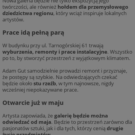
Nowa galeria będzie nie tylko ekspozycją jego
twórczości, ale również
hołdem dla przemysłowego
dziedzictwa regionu
, który wciąż inspiruje lokalnych
artystów.
Prace idą pełną parą
W budynku przy ul. Tarnogórskiej 61 trwają
wyburzenia, remonty i prace instalacyjne
. Wszystko
po to, by stworzyć przestrzeń z wyjątkowym klimatem.
Adam Gut samodzielnie prowadzi remont i przyznaje,
że postępy są szybkie. Na odwiedzających czekać
będzie około
stu rzeźb
, w tym najnowsze, nigdy
wcześniej niepokazywane prace.
Otwarcie już w maju
Artysta zapowiada, że
galerię będzie można
odwiedzać od maja
. Będzie to przestrzeń zarówno dla
pasjonatów sztuki, jak i dla tych, którzy cenią
drugie
życie przedmiotów
.