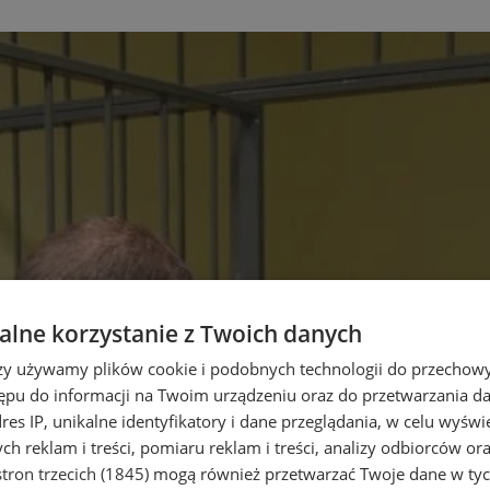
lne korzystanie z Twoich danych
rzy używamy plików cookie i podobnych technologii do przechow
ępu do informacji na Twoim urządzeniu oraz do przetwarzania 
dres IP, unikalne identyfikatory i dane przeglądania, w celu wyświ
h reklam i treści, pomiaru reklam i treści, analizy odbiorców or
tron trzecich (1845)
mogą również przetwarzać Twoje dane w tych