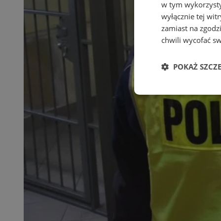
w tym wykorzysty
wyłącznie tej wi
zamiast na zgodz
chwili wycofać s
POKAŻ SZCZ
Niezbędne
Ni
Niezbędne pliki cook
zarządzanie kontem. 
Nazwa