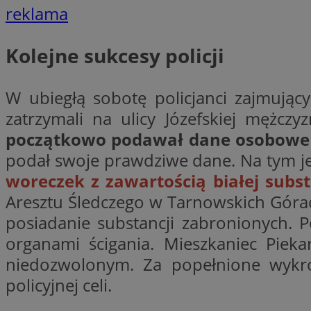
reklama
Kolejne sukcesy policji
Nazwa
Pro
Nazwa
Nazwa
Do
Nazwa
openstat_gid
W ubiegłą sobotę policjanci zajmują
ustat_gid
google_push
.bi
ustat_3zn4uzjz1qh
__Secure-
zatrzymali na ulicy Józefskiej mężc
ROLLOUT_TOKEN
openstat_ui7qxbn
początkowo podawał dane osobowe 
ustat_mscumsezXj6
podał swoje prawdziwe dane. Na tym jed
ustat_h0XXxbtbr5aj
woreczek z zawartością białej subst
sa-user-id-v3
tuuid
__mguid_
Aresztu Śledczego w Tarnowskich Górach
posiadanie substancji zabronionych. Po
tuuid
_clck
organami ścigania. Mieszkaniec Pieka
niedozwolonym. Za popełnione wykro
OAID
policyjnej celi.
_clsk
ustat_5ei1p1pnc3n
__mguid_