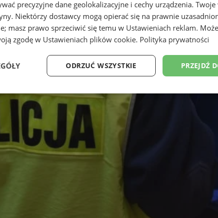
wać precyzyjne dane geolokalizacyjne i cechy urządzenia. Twoje
tryny. Niektórzy dostawcy mogą opierać się na prawnie uzasadnio
ie; masz prawo sprzeciwić się temu w
Ustawieniach reklam
. Może
woją zgodę w
Ustawieniach plików cookie
.
Polityka prywatności
EGÓŁY
ODRZUĆ WSZYSTKIE
PRZEJDŹ 
Wydajność
Targetowanie
Funkcjonalność
Ni
ezbędne
Wydajność
Targetowanie
Funkcjonalność
Niesklasyfikow
ie umożliwiają korzystanie z podstawowych funkcji strony internetowej, takich jak log
Bez niezbędnych plików cookie nie można prawidłowo korzystać ze strony internetowe
Okres
Provider
/
Domena
Opis
przechowywania