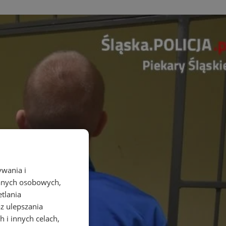
ywania i
danych osobowych,
etlania
az ulepszania
 i innych celach,