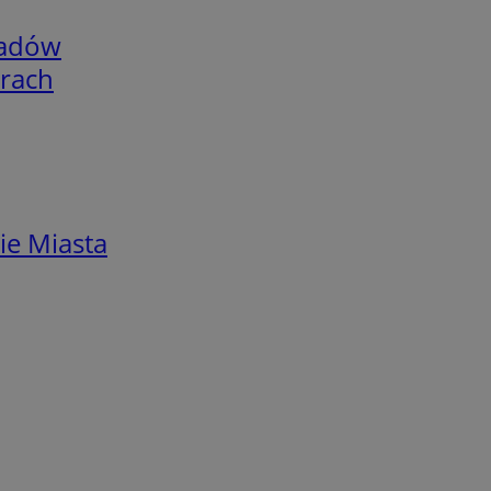
adów
arach
ie Miasta