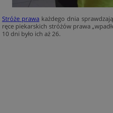
SessID
QeSessID
Stróże prawa
każdego dnia sprawdzają 
MvSessID
ręce piekarskich stróżów prawa „wpadł
VISITOR_PRIVACY_
10 dni było ich aż 26.
INGRESSCOOKIE
CookieScriptConse
__cf_bm