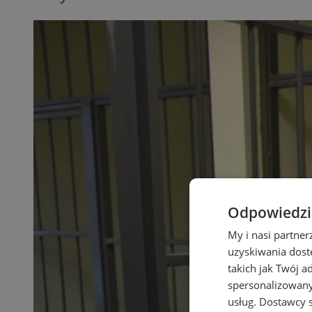
Odpowiedzia
My i nasi partne
uzyskiwania dost
takich jak Twój a
spersonalizowanyc
usług.
Dostawcy s