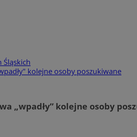
 Śląskich
"wpadły" kolejne osoby poszukiwane
awa „wpadły” kolejne osoby pos