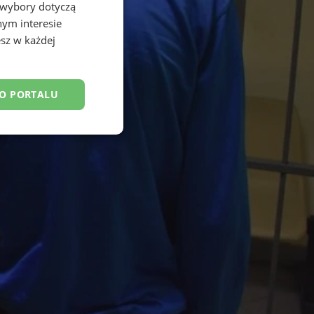
 wybory dotyczą
nym interesie
sz w każdej
DO PORTALU
esklasyfikowane
ane
owanie użytkownika i
j.