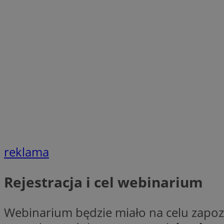
SessID
QeSessID
MvSessID
VISITOR_PRIVACY_
INGRESSCOOKIE
reklama
CookieScriptConse
Rejestracja i cel webinarium
__cf_bm
Webinarium będzie miało na celu zap