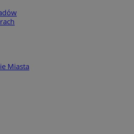
adów
arach
ie Miasta