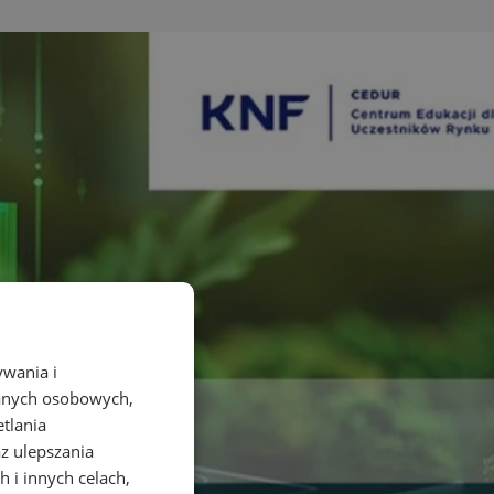
ywania i
danych osobowych,
etlania
az ulepszania
 i innych celach,