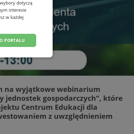
 wybory dotyczą
nym interesie
sz w każdej
DO PORTALU
esklasyfikowane
ch na wyjątkowe webinarium
y jednostek gospodarczych”, które
ane
ojektu Centrum Edukacji dla
owanie użytkownika i
nwestowaniem z uwzględnieniem
j.