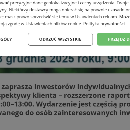
wać precyzyjne dane geolokalizacyjne i cechy urządzenia. Twoje
tryny. Niektórzy dostawcy mogą opierać się na prawnie uzasadnio
ie; masz prawo sprzeciwić się temu w
Ustawieniach reklam
. Może
woją zgodę w
Ustawieniach plików cookie
.
Polityka prywatności
EGÓŁY
ODRZUĆ WSZYSTKIE
PRZEJDŹ 
Wydajność
Targetowanie
Funkcjonalność
Ni
 zaprasza inwestorów indywidualny
ektywy klienta – rozszerzone raport
ezbędne
Wydajność
Targetowanie
Funkcjonalność
Niesklasyfikow
:00–13:00. Wydarzenie jest częścią pr
ie umożliwiają korzystanie z podstawowych funkcji strony internetowej, takich jak log
wanego do osób zainteresowanych i
Bez niezbędnych plików cookie nie można prawidłowo korzystać ze strony internetowe
Okres
Provider
/
Domena
Opis
przechowywania