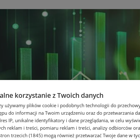
lne korzystanie z Twoich danych
rzy używamy plików cookie i podobnych technologii do przechow
ępu do informacji na Twoim urządzeniu oraz do przetwarzania 
dres IP, unikalne identyfikatory i dane przeglądania, w celu wyświ
h reklam i treści, pomiaru reklam i treści, analizy odbiorców or
tron trzecich (1845)
mogą również przetwarzać Twoje dane w tych