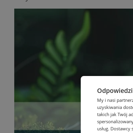
Odpowiedzia
My i nasi partne
uzyskiwania dost
takich jak Twój a
spersonalizowanyc
usług.
Dostawcy s