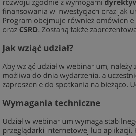
rozwoju zgodnie z wymogami
dyrekty
finansowania w inwestycjach oraz jak 
Program obejmuje również omówienie na
oraz
CSRD
. Zostaną także zaprezento
Nazwa
Pro
Nazwa
Nazwa
Do
Nazwa
openstat_gid
ustat_gid
google_push
.bi
Jak wziąć udział?
ustat_3zn4uzjz1qh
__Secure-
ROLLOUT_TOKEN
openstat_ui7qxbn
Aby wziąć udział w webinarium, należy
ustat_mscumsezXj6
możliwa do dnia wydarzenia, a uczestni
ustat_h0XXxbtbr5aj
sa-user-id-v3
zaproszenie do spotkania na bieżąco. Ud
tuuid
__mguid_
Wymagania techniczne
tuuid
_clck
OAID
Udział w webinarium wymaga stabilnego
_clsk
ustat_5ei1p1pnc3n
przeglądarki internetowej lub aplikacji.
__mguid_