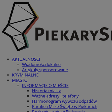
AKTUALNOŚCI
Wiadomości lokalne
Artykuły sponsorowane
KRYMINALNE
MIASTO
INFORMACJE O MIEŚCIE
Historia miasta
Ważne adresy i telefony
Harmonogram wywozu odpadów
Parafie i Msze Święte w Piekarach
Rozkłady jazdy w Piekarach