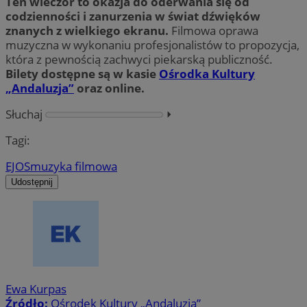
Ten wieczór to okazja do oderwania się od
codzienności i zanurzenia w świat dźwięków
znanych z wielkiego ekranu.
Filmowa oprawa
muzyczna w wykonaniu profesjonalistów to propozycja,
która z pewnością zachwyci piekarską publiczność.
Bilety dostępne są w kasie
Ośrodka Kultury
„Andaluzja”
oraz online.
Słuchaj
⏵︎
Tagi:
EJOS
muzyka filmowa
Udostępnij
Ewa Kurpas
Źródło:
Ośrodek Kultury „Andaluzja”