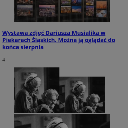
Wystawa zdjęć Dariusza Musialika w
Piekarach Śląskich. Można ją oglądać do
końca sierpnia
4