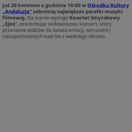
Już 26 kwietnia o godzinie 18:00 w
Ośrodku Kultury
„Andaluzja”
zabrzmią największe perełki muzyki
filmowej.
Na scenie wystąpi
Kwartet Smyczkowy
„Ejos”
, prezentując widowiskowy koncert, który
przeniesie widzów do świata emocji, wzruszeń i
niezapomnianych kadrów z wielkiego ekranu.