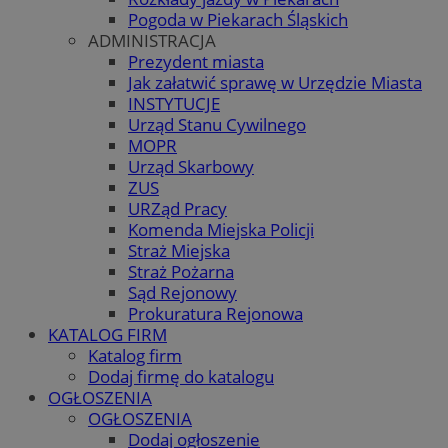
Pogoda w Piekarach Śląskich
ADMINISTRACJA
Prezydent miasta
Jak załatwić sprawę w Urzędzie Miasta
INSTYTUCJE
Urząd Stanu Cywilnego
MOPR
Urząd Skarbowy
ZUS
URZąd Pracy
Komenda Miejska Policji
Straż Miejska
Straż Pożarna
Sąd Rejonowy
Prokuratura Rejonowa
KATALOG FIRM
Katalog firm
Dodaj firmę do katalogu
OGŁOSZENIA
OGŁOSZENIA
Dodaj ogłoszenie