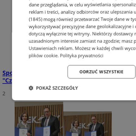
dane przeglądania, w celu wyświetlania spersonali
reklam i treści, analizy odbiorców oraz ulepszania 
(1845)
mogą również przetwarzać Twoje dane w tych
wykorzystywać precyzyjne dane geolokalizacyjne i
dotyczą wyłącznie tej witryny. Niektórzy dostawcy
uzasadnionym interesie zamiast na zgodzie; masz 
Ustawieniach reklam
. Możesz w każdej chwili wyc
plików cookie
.
Polityka prywatności
Spotkanie z mieszkańcami – Program
ODRZUĆ WSZYSTKIE
"Czyste Powietrze"
POKAŻ SZCZEGÓŁY
2
Niezbędne
Wydajność
Targetowanie
Fun