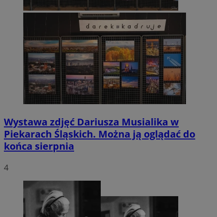
Wystawa zdjęć Dariusza Musialika w
Piekarach Śląskich. Można ją oglądać do
końca sierpnia
4