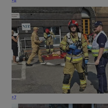
+8
+7