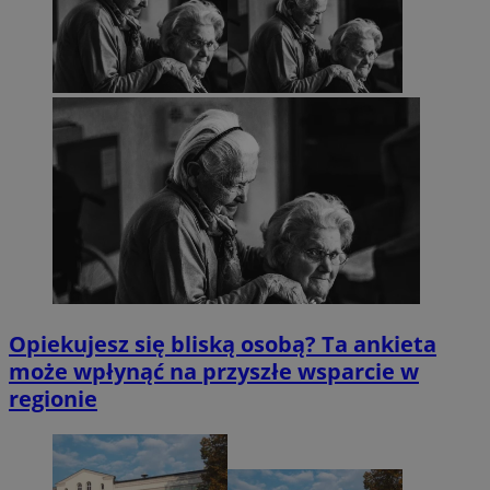
Opiekujesz się bliską osobą? Ta ankieta
może wpłynąć na przyszłe wsparcie w
regionie