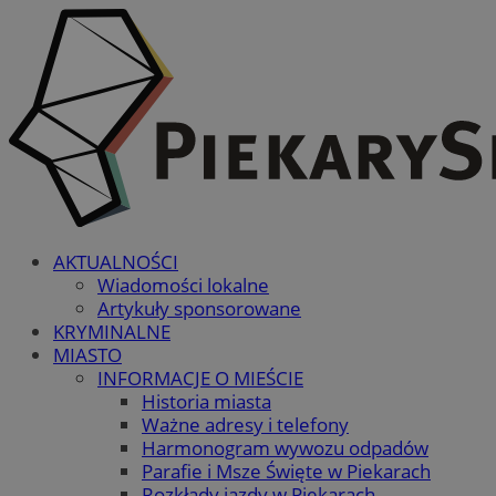
AKTUALNOŚCI
Wiadomości lokalne
Artykuły sponsorowane
KRYMINALNE
MIASTO
INFORMACJE O MIEŚCIE
Historia miasta
Ważne adresy i telefony
Harmonogram wywozu odpadów
Parafie i Msze Święte w Piekarach
Rozkłady jazdy w Piekarach