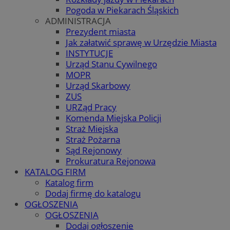
Pogoda w Piekarach Śląskich
ADMINISTRACJA
Prezydent miasta
Jak załatwić sprawę w Urzędzie Miasta
INSTYTUCJE
Urząd Stanu Cywilnego
MOPR
Urząd Skarbowy
ZUS
URZąd Pracy
Komenda Miejska Policji
Straż Miejska
Straż Pożarna
Sąd Rejonowy
Prokuratura Rejonowa
KATALOG FIRM
Katalog firm
Dodaj firmę do katalogu
OGŁOSZENIA
OGŁOSZENIA
Dodaj ogłoszenie