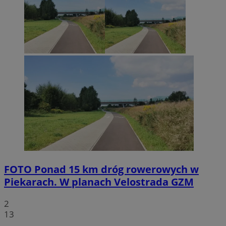
FOTO
Ponad 15 km dróg rowerowych w
Piekarach. W planach Velostrada GZM
2
13