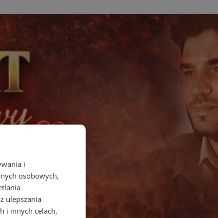
ywania i
danych osobowych,
etlania
az ulepszania
 i innych celach,