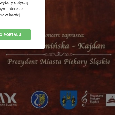
 wybory dotyczą
nym interesie
sz w każdej
DO PORTALU
esklasyfikowane
ane
owanie użytkownika i
j.