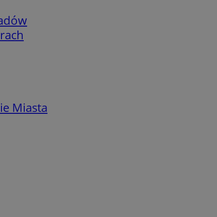
adów
arach
ie Miasta