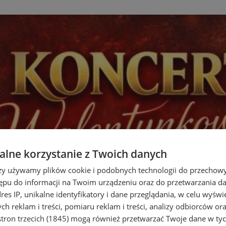
lne korzystanie z Twoich danych
rzy używamy plików cookie i podobnych technologii do przechow
ępu do informacji na Twoim urządzeniu oraz do przetwarzania 
dres IP, unikalne identyfikatory i dane przeglądania, w celu wyświ
h reklam i treści, pomiaru reklam i treści, analizy odbiorców or
tron trzecich (1845)
mogą również przetwarzać Twoje dane w tych