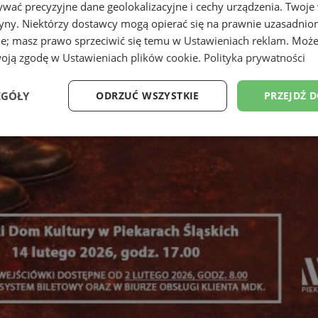
wać precyzyjne dane geolokalizacyjne i cechy urządzenia. Twoje
tryny. Niektórzy dostawcy mogą opierać się na prawnie uzasadnio
ie; masz prawo sprzeciwić się temu w
Ustawieniach reklam
. Może
woją zgodę w
Ustawieniach plików cookie
.
Polityka prywatności
EGÓŁY
ODRZUĆ WSZYSTKIE
PRZEJDŹ 
Wydajność
Targetowanie
Funkcjonalność
Ni
ezbędne
Wydajność
Targetowanie
Funkcjonalność
Niesklasyfikow
ie umożliwiają korzystanie z podstawowych funkcji strony internetowej, takich jak log
Bez niezbędnych plików cookie nie można prawidłowo korzystać ze strony internetowe
Okres
Provider
/
Domena
Opis
przechowywania