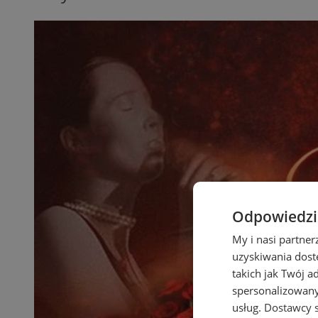
Odpowiedzia
My i nasi partne
uzyskiwania dost
takich jak Twój a
spersonalizowanyc
usług.
Dostawcy s