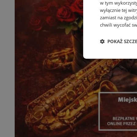
w tym wykorzysty
wyłącznie tej wi
zamiast na zgodz
chwili wycofać s
POKAŻ SZCZ
Niezbędne
Ni
Niezbędne pliki cook
zarządzanie kontem. 
Nazwa