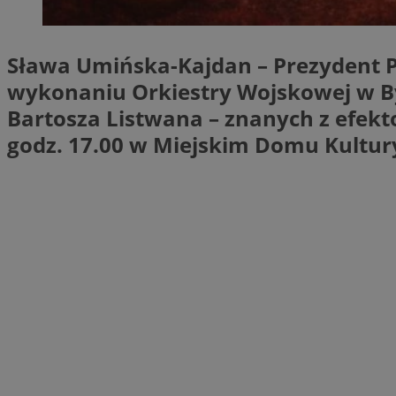
SessID
QeSessID
Sława Umińska-Kajdan – Prezydent 
MvSessID
wykonaniu Orkiestry Wojskowej w B
VISITOR_PRIVACY_
Bartosza Listwana – znanych z efekto
godz. 17.00 w Miejskim Domu Kultury
INGRESSCOOKIE
CookieScriptConse
__cf_bm