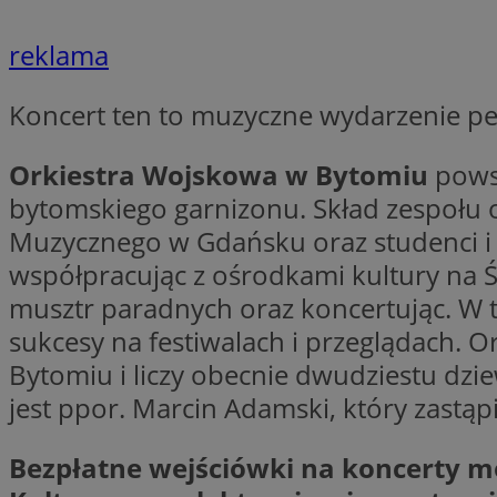
reklama
Nazwa
Koncert ten to muzyczne wydarzenie peł
Pro
Nazwa
Nazwa
Do
Nazwa
openstat_gid
ustat_gid
google_push
.bi
Orkiestra Wojskowa w Bytomiu
powst
ustat_3zn4uzjz1qh
__Secure-
ROLLOUT_TOKEN
bytomskiego garnizonu. Skład zespołu 
openstat_ui7qxbn
Muzycznego w Gdańsku oraz studenci i 
ustat_mscumsezXj6
współpracując z ośrodkami kultury na Ś
ustat_h0XXxbtbr5aj
sa-user-id-v3
musztr paradnych oraz koncertując. W t
tuuid
__mguid_
sukcesy na festiwalach i przeglądach. 
Bytomiu i liczy obecnie dwudziestu dzi
tuuid
_clck
jest ppor. Marcin Adamski, który zastąpi
OAID
_clsk
Bezpłatne wejściówki na koncerty mo
ustat_5ei1p1pnc3n
__mguid_