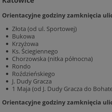
Katowice
Orientacyjne godziny zamknięcia ulic
Nazwa
Pro
Złota (od ul. Sportowej)
Nazwa
Nazwa
Do
Nazwa
openstat_gid
Bukowa
ustat_gid
google_push
.bi
ustat_3zn4uzjz1qh
__Secure-
Krzyżowa
ROLLOUT_TOKEN
openstat_ui7qxbn
Ks. Ściegiennego
ustat_mscumsezXj6
Chorzowska (nitka północna)
ustat_h0XXxbtbr5aj
Rondo
sa-user-id-v3
tuuid
__mguid_
Roździeńskiego
J. Dudy Gracza
tuuid
_clck
1 Maja (od J. Dudy Gracza do Bohat
OAID
Orientacyjne godziny zamknięcia ulic
_clsk
ustat_5ei1p1pnc3n
__mguid_