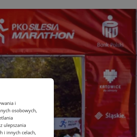
ywania i
danych osobowych,
etlania
az ulepszania
 i innych celach,