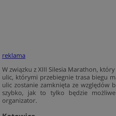
SessID
QeSessID
MvSessID
VISITOR_PRIVACY_
reklama
INGRESSCOOKIE
W związku z XIII Silesia Marathon, który
ulic, którymi przebiegnie trasa biegu 
ulic zostanie zamknięta ze względów 
CookieScriptConse
szybko, jak to tylko będzie możliw
organizator.
__cf_bm