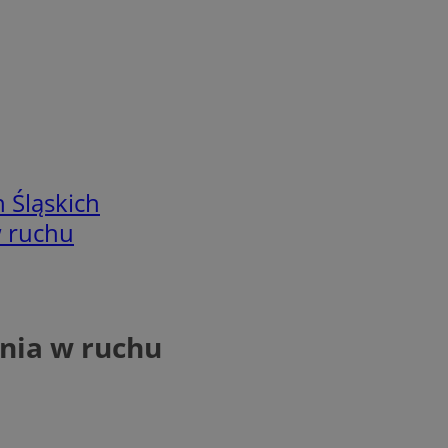
 Śląskich
w ruchu
enia w ruchu