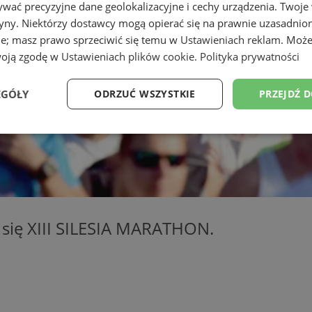
wać precyzyjne dane geolokalizacyjne i cechy urządzenia. Twoje
tryny. Niektórzy dostawcy mogą opierać się na prawnie uzasadnio
ie; masz prawo sprzeciwić się temu w
Ustawieniach reklam
. Może
woją zgodę w
Ustawieniach plików cookie
.
Polityka prywatności
EGÓŁY
ODRZUĆ WSZYSTKIE
PRZEJDŹ 
Wydajność
Targetowanie
Funkcjonalność
Ni
e się XIII SILESIA MARATHON.
ezbędne
Wydajność
Targetowanie
Funkcjonalność
Niesklasyfikow
ie umożliwiają korzystanie z podstawowych funkcji strony internetowej, takich jak log
Bez niezbędnych plików cookie nie można prawidłowo korzystać ze strony internetowe
Okres
Provider
/
Domena
Opis
przechowywania