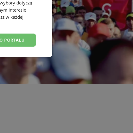
 wybory dotyczą
nym interesie
sz w każdej
DO PORTALU
esklasyfikowane
ane
owanie użytkownika i
j.