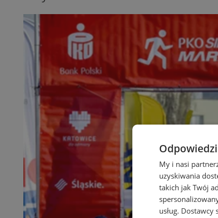
Odpowiedzia
My i nasi partne
uzyskiwania dost
takich jak Twój a
spersonalizowanyc
usług.
Dostawcy s