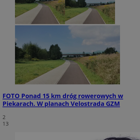
FOTO
Ponad 15 km dróg rowerowych w
Piekarach. W planach Velostrada GZM
2
13