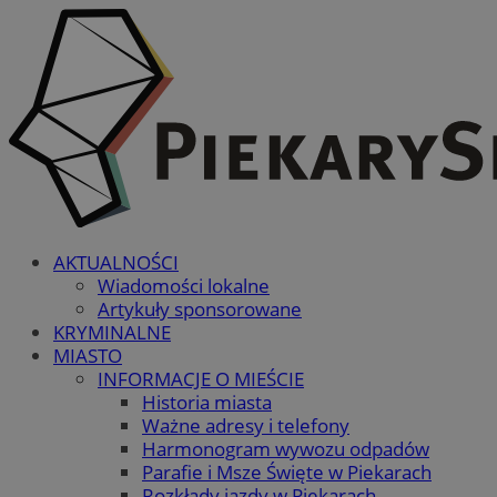
AKTUALNOŚCI
Wiadomości lokalne
Artykuły sponsorowane
KRYMINALNE
MIASTO
INFORMACJE O MIEŚCIE
Historia miasta
Ważne adresy i telefony
Harmonogram wywozu odpadów
Parafie i Msze Święte w Piekarach
Rozkłady jazdy w Piekarach