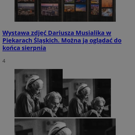
Wystawa zdjęć Dariusza Musialika w
Piekarach Śląskich. Można ją oglądać do
końca sierpnia
4