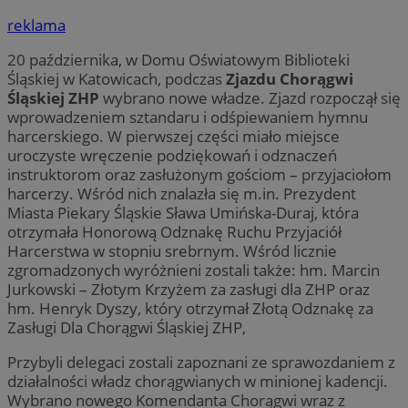
reklama
20 października, w Domu Oświatowym Biblioteki
Śląskiej w Katowicach, podczas
Zjazdu Chorągwi
Śląskiej ZHP
wybrano nowe władze. Zjazd rozpoczął się
wprowadzeniem sztandaru i odśpiewaniem hymnu
harcerskiego. W pierwszej części miało miejsce
uroczyste wręczenie podziękowań i odznaczeń
instruktorom oraz zasłużonym gościom – przyjaciołom
harcerzy. Wśród nich znalazła się m.in. Prezydent
Miasta Piekary Śląskie Sława Umińska-Duraj, która
otrzymała Honorową Odznakę Ruchu Przyjaciół
Harcerstwa w stopniu srebrnym. Wśród licznie
zgromadzonych wyróżnieni zostali także: hm. Marcin
Jurkowski – Złotym Krzyżem za zasługi dla ZHP oraz
hm. Henryk Dyszy, który otrzymał Złotą Odznakę za
Zasługi Dla Chorągwi Śląskiej ZHP,
Przybyli delegaci zostali zapoznani ze sprawozdaniem z
działalności władz chorągwianych w minionej kadencji.
Wybrano nowego Komendanta Chorągwi wraz z