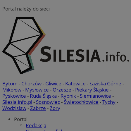
Portal należy do sieci
Bytom
-
Chorzów
-
Gliwice
-
Katowice
-
Łaziska Górne
-
Mikołów
-
Mysłowice
-
Orzesze
-
Piekary Śląskie
-
Pyskowice
-
Ruda Śląska
-
Rybnik
-
Siemianowice
-
Silesia.info.pl
-
Sosnowiec
-
Świętochłowice
-
Tychy
-
Wodzisław
-
Zabrze
-
Żory
Portal
Redakcja