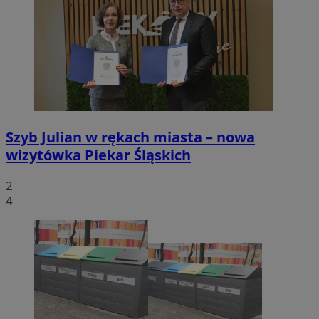
Szyb Julian w rękach miasta – nowa
wizytówka Piekar Śląskich
2
4