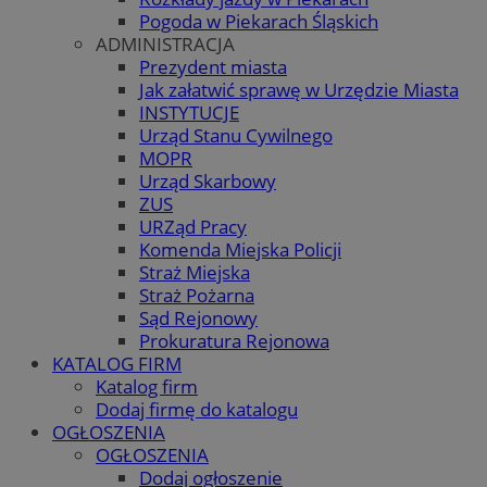
Pogoda w Piekarach Śląskich
ADMINISTRACJA
Prezydent miasta
Jak załatwić sprawę w Urzędzie Miasta
INSTYTUCJE
Urząd Stanu Cywilnego
MOPR
Urząd Skarbowy
ZUS
URZąd Pracy
Komenda Miejska Policji
Straż Miejska
Straż Pożarna
Sąd Rejonowy
Prokuratura Rejonowa
KATALOG FIRM
Katalog firm
Dodaj firmę do katalogu
OGŁOSZENIA
OGŁOSZENIA
Dodaj ogłoszenie