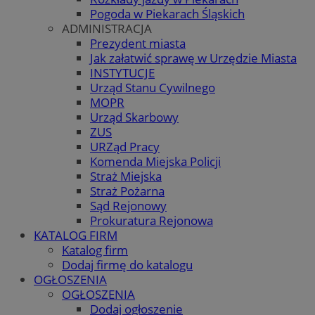
Pogoda w Piekarach Śląskich
ADMINISTRACJA
Prezydent miasta
Jak załatwić sprawę w Urzędzie Miasta
INSTYTUCJE
Urząd Stanu Cywilnego
MOPR
Urząd Skarbowy
ZUS
URZąd Pracy
Komenda Miejska Policji
Straż Miejska
Straż Pożarna
Sąd Rejonowy
Prokuratura Rejonowa
KATALOG FIRM
Katalog firm
Dodaj firmę do katalogu
OGŁOSZENIA
OGŁOSZENIA
Dodaj ogłoszenie