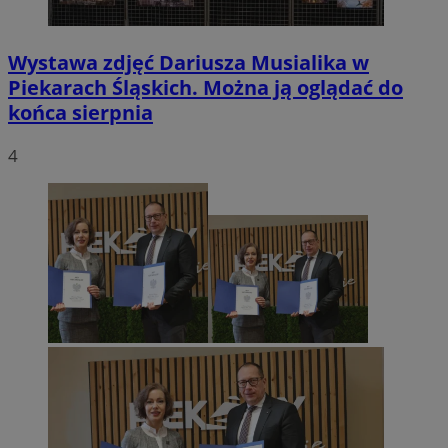
Wystawa zdjęć Dariusza Musialika w
Piekarach Śląskich. Można ją oglądać do
końca sierpnia
4