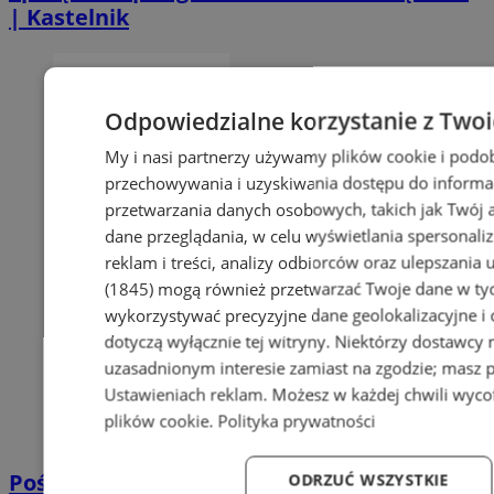
| Kastelnik
Odpowiedzialne korzystanie z Two
My i nasi partnerzy używamy plików cookie i podo
przechowywania i uzyskiwania dostępu do informa
przetwarzania danych osobowych, takich jak Twój ad
dane przeglądania, w celu wyświetlania spersonali
reklam i treści, analizy odbiorców oraz ulepszania 
(1845)
mogą również przetwarzać Twoje dane w tych
wykorzystywać precyzyjne dane geolokalizacyjne i
dotyczą wyłącznie tej witryny. Niektórzy dostawcy
uzasadnionym interesie zamiast na zgodzie; masz 
Ustawieniach reklam
. Możesz w każdej chwili wyc
plików cookie
.
Polityka prywatności
Pościel bawełniana – miękkość, którą
ODRZUĆ WSZYSTKIE