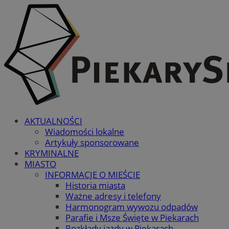
AKTUALNOŚCI
Wiadomości lokalne
Artykuły sponsorowane
KRYMINALNE
MIASTO
INFORMACJE O MIEŚCIE
Historia miasta
Ważne adresy i telefony
Harmonogram wywozu odpadów
Parafie i Msze Święte w Piekarach
Rozkłady jazdy w Piekarach