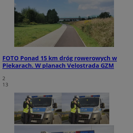
FOTO
Ponad 15 km dróg rowerowych w
Piekarach. W planach Velostrada GZM
2
13