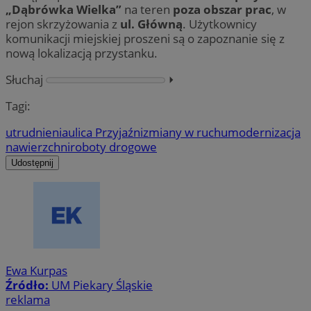
„Dąbrówka Wielka”
na teren
poza obszar prac
, w
rejon skrzyżowania z
ul. Główną
. Użytkownicy
komunikacji miejskiej proszeni są o zapoznanie się z
nową lokalizacją przystanku.
Słuchaj
⏵︎
Tagi:
utrudnienia
ulica Przyjaźni
zmiany w ruchu
modernizacja
nawierzchni
roboty drogowe
Udostępnij
Ewa Kurpas
Źródło:
UM Piekary Śląskie
reklama