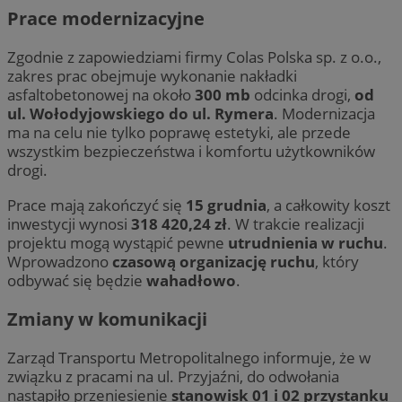
Prace modernizacyjne
Zgodnie z zapowiedziami firmy Colas Polska sp. z o.o.,
zakres prac obejmuje wykonanie nakładki
asfaltobetonowej na około
300 mb
odcinka drogi,
od
ul. Wołodyjowskiego do ul. Rymera
. Modernizacja
ma na celu nie tylko poprawę estetyki, ale przede
wszystkim bezpieczeństwa i komfortu użytkowników
drogi.
Prace mają zakończyć się
15 grudnia
, a całkowity koszt
inwestycji wynosi
318 420,24 zł
. W trakcie realizacji
projektu mogą wystąpić pewne
utrudnienia w ruchu
.
Wprowadzono
czasową organizację ruchu
, który
odbywać się będzie
wahadłowo
.
Zmiany w komunikacji
Zarząd Transportu Metropolitalnego informuje, że w
związku z pracami na ul. Przyjaźni, do odwołania
nastąpiło przeniesienie
stanowisk 01 i 02 przystanku