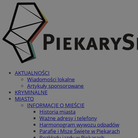
AKTUALNOŚCI
Wiadomości lokalne
Artykuły sponsorowane
KRYMINALNE
MIASTO
INFORMACJE O MIEŚCIE
Historia miasta
Ważne adresy i telefony
Harmonogram wywozu odpadów
Parafie i Msze Święte w Piekarach
Rozkłady jazdy w Piekarach