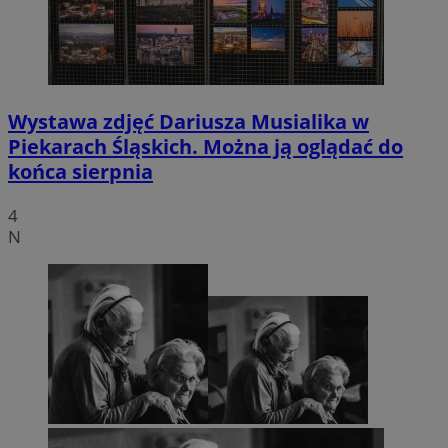
Wystawa zdjęć Dariusza Musialika w
Piekarach Śląskich. Można ją oglądać do
końca sierpnia
4
N