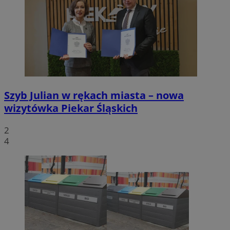
Szyb Julian w rękach miasta – nowa
wizytówka Piekar Śląskich
2
4