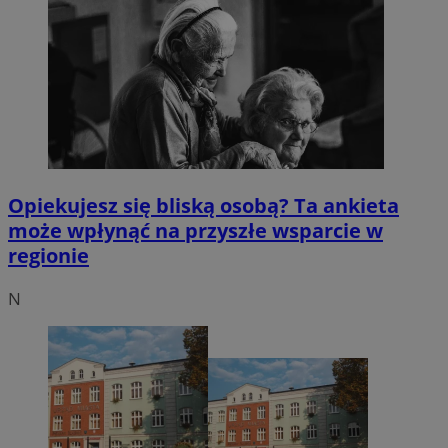
Opiekujesz się bliską osobą? Ta ankieta
może wpłynąć na przyszłe wsparcie w
regionie
N