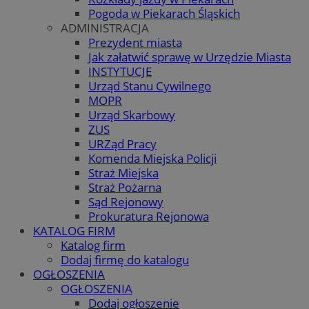
Pogoda w Piekarach Śląskich
ADMINISTRACJA
Prezydent miasta
Jak załatwić sprawę w Urzędzie Miasta
INSTYTUCJE
Urząd Stanu Cywilnego
MOPR
Urząd Skarbowy
ZUS
URZąd Pracy
Komenda Miejska Policji
Straż Miejska
Straż Pożarna
Sąd Rejonowy
Prokuratura Rejonowa
KATALOG FIRM
Katalog firm
Dodaj firmę do katalogu
OGŁOSZENIA
OGŁOSZENIA
Dodaj ogłoszenie