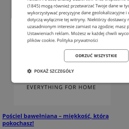
(1845)
mogą również przetwarzać Twoje dane w tych
wykorzystywać precyzyjne dane geolokalizacyjne i
dotyczą wyłącznie tej witryny. Niektórzy dostawcy
uzasadnionym interesie zamiast na zgodzie; masz 
Ustawieniach reklam
. Możesz w każdej chwili wyc
plików cookie
.
Polityka prywatności
ODRZUĆ WSZYSTKIE
POKAŻ SZCZEGÓŁY
Niezbędne
Wydajność
Targetowanie
Fun
Pościel bawełniana – miękkość, którą
pokochasz!
Niezbędne
Wydajność
Targetowanie
Fun