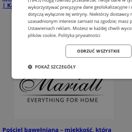
| Kastelnik
wykorzystywać precyzyjne dane geolokalizacyjne i
dotyczą wyłącznie tej witryny. Niektórzy dostawcy
uzasadnionym interesie zamiast na zgodzie; masz 
Ustawieniach reklam
. Możesz w każdej chwili wyc
plików cookie
.
Polityka prywatności
ODRZUĆ WSZYSTKIE
POKAŻ SZCZEGÓŁY
Niezbędne
Wydajność
Targetowanie
Fun
Niezbędne
Wydajność
Targetowanie
Fun
Pościel bawełniana – miękkość, którą