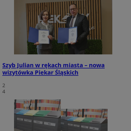
Szyb Julian w rękach miasta – nowa
wizytówka Piekar Śląskich
2
4