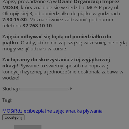
Zapisy prowadzone są w
Dziale Organizacji Imprez
MOSIR
, który znajduje się w siedzibie MOSIR przy ul.
Olimpijskiej 3, od poniedziałku do piątku w godzinach
7:30-15:30
. Można również zadzwonić pod numer
telefonu
32 768 10 10
.
Zajęcia odbywać się będą od poniedziałku do
piątku
. Osoby, które nie zapiszą się wcześniej, nie będą
mogły wziąć udziału w kursie.
Zachęcamy do skorzystania z tej wyjątkowej
okazji!
Pływanie to świetny sposób na poprawę
kondycji fizycznej, a jednocześnie doskonała zabawa w
wodzie!
Słuchaj
⏵︎
Tagi:
MOSiR
dzieci
bezpłatne zajęcia
nauka pływania
Udostępnij