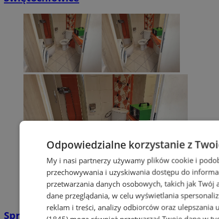
Odpowiedzialne korzystanie z Two
My i nasi partnerzy używamy plików cookie i podo
przechowywania i uzyskiwania dostępu do informa
przetwarzania danych osobowych, takich jak Twój ad
dane przeglądania, w celu wyświetlania spersonali
reklam i treści, analizy odbiorców oraz ulepszania 
Sprzątanie po zgonie w Piekarach Śląskich
(1845)
mogą również przetwarzać Twoje dane w tych