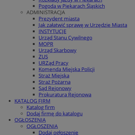
Pogoda w Piekarach Śląskich
ADMINISTRACJA
Prezydent miasta
Jak załatwić sprawę w Urzędzie Miasta
INSTYTUCJE
Urząd Stanu Cywilnego
MOPR
Urząd Skarbowy
ZUS
URZąd Pracy
Komenda Miejska Policji
Straż Miejska
Straż Pożarna
Sąd Rejonowy
Prokuratura Rejonowa
KATALOG FIRM
Katalog firm
Dodaj firmę do katalogu
OGŁOSZENIA
OGŁOSZENIA
Dodaj ogłoszenie