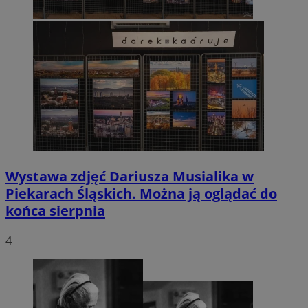
Wystawa zdjęć Dariusza Musialika w
Piekarach Śląskich. Można ją oglądać do
końca sierpnia
4