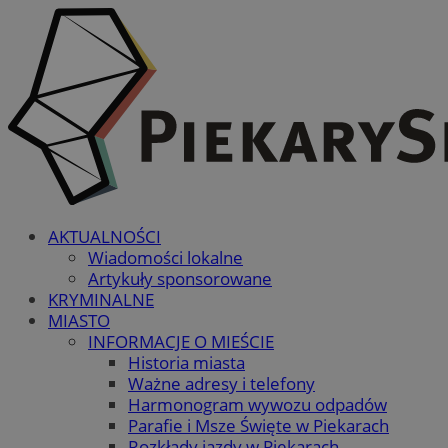
AKTUALNOŚCI
Wiadomości lokalne
Artykuły sponsorowane
KRYMINALNE
MIASTO
INFORMACJE O MIEŚCIE
Historia miasta
Ważne adresy i telefony
Harmonogram wywozu odpadów
Parafie i Msze Święte w Piekarach
Rozkłady jazdy w Piekarach