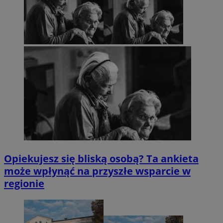
Opiekujesz się bliską osobą? Ta ankieta
może wpłynąć na przyszłe wsparcie w
regionie