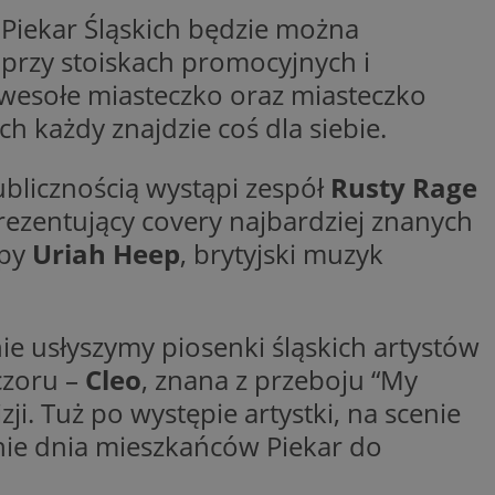
Piekar Śląskich będzie można
dentyfikator sesji.
dentyfikator sesji.
 przy stoiskach promocyjnych i
dentyfikator sesji.
 wesołe miasteczko oraz miasteczko
informacje o
 każdy znajdzie coś dla siebie.
o preferencjach
czas korzystania z
tyczące polityki
, zapewniając ich
blicznością wystąpi zespół
Rusty Rage
izytach. Dzięki
ponownie
ezentujący covery najbardziej znanych
cji, co zwiększa
jami ochrony
py
Uriah Heep
, brytyjski muzyk
werów obsługuje
ntekście
elu optymalizacji
ie usłyszymy piosenki śląskich artystów
 przez usługę
czoru –
Cleo
, znana z przeboju “My
iętywania
dy użytkownika na
ji. Tuż po występie artystki, na scenie
ne, aby baner cookie
prawnie.
enie dnia mieszkańców Piekar do
żniania ludzi i
strony internetowej,
ie ważnych