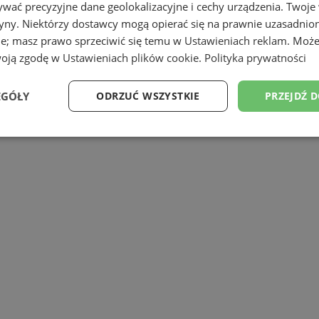
wać precyzyjne dane geolokalizacyjne i cechy urządzenia. Twoje
trzy dni wspólnej zabawy podczas tegor
tryny. Niektórzy dostawcy mogą opierać się na prawnie uzasadnio
pca, na stadionie MOSiR przy ul. Olimpij
ie; masz prawo sprzeciwić się temu w
Ustawieniach reklam
. Może
woją zgodę w
Ustawieniach plików cookie
.
Polityka prywatności
EGÓŁY
ODRZUĆ WSZYSTKIE
PRZEJDŹ 
Wydajność
Targetowanie
Funkcjonalność
Ni
ezbędne
Wydajność
Targetowanie
Funkcjonalność
Niesklasyfikow
ie umożliwiają korzystanie z podstawowych funkcji strony internetowej, takich jak log
Bez niezbędnych plików cookie nie można prawidłowo korzystać ze strony internetowe
Okres
Provider
/
Domena
Opis
przechowywania