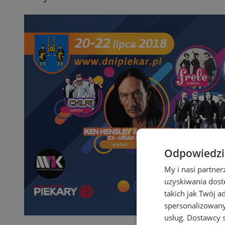
Odpowiedzia
My i nasi partne
uzyskiwania dost
takich jak Twój a
spersonalizowanyc
usług.
Dostawcy s