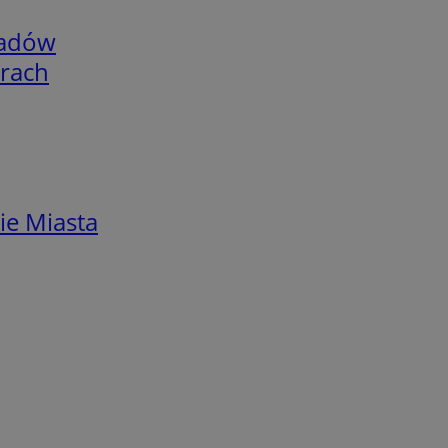
adów
arach
ie Miasta