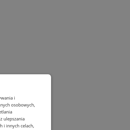
ywania i
danych osobowych,
etlania
az ulepszania
 i innych celach,