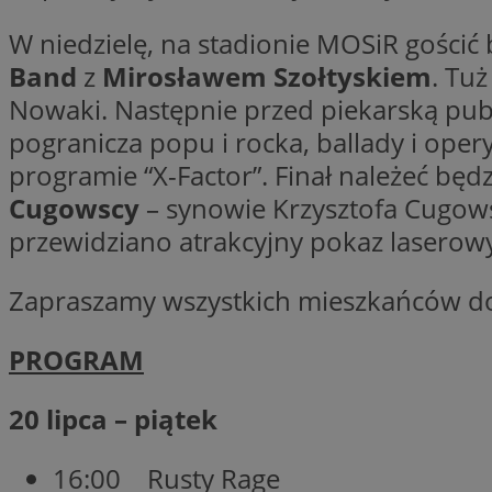
W niedzielę, na stadionie MOSiR gościć
Band
z
Mirosławem Szołtyskiem
. Tu
Nowaki. Następnie przed piekarską pub
Nazwa
Pro
Nazwa
Nazwa
Do
pogranicza popu i rocka, ballady i oper
Nazwa
openstat_gid
ustat_gid
google_push
.bi
programie “X-Factor”. Finał należeć bę
ustat_3zn4uzjz1qh
__Secure-
ROLLOUT_TOKEN
Cugowscy
– synowie Krzysztofa Cugow
openstat_ui7qxbn
przewidziano atrakcyjny pokaz laserow
ustat_mscumsezXj6
ustat_h0XXxbtbr5aj
sa-user-id-v3
Zapraszamy wszystkich mieszkańców d
tuuid
__mguid_
PROGRAM
tuuid
_clck
20 lipca – piątek
OAID
_clsk
ustat_5ei1p1pnc3n
16:00 Rusty Rage
__mguid_