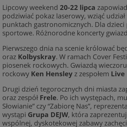
Lipcowy weekend
20-22 lipca
zapowiada
SessID
QeSessID
podziwiać pokaz laserowy, wziąć udział
MvSessID
punktach gastronomicznych. Dla dzieci 
VISITOR_PRIVACY_
sportowe. Różnorodne koncerty gwiazd u
Pierwszego dnia na scenie królować bę
oraz
Kolbyskray
. W ramach Cover Fest
piosenek rockowych. Gwiazdą wieczor
rockowy
Ken Hensley
z zespołem
Live 
INGRESSCOOKIE
Drugi dzień tegorocznych dni miasta za
CookieScriptConse
oraz zespół
Frele
. Po ich występach, m
Słowianie” czy “Zabiorę Nas”, reprezenta
wystąpi
Grupa DEJW
, która zaprezentu
__cf_bm
wspólnej, dyskotekowej zabawy zachęc