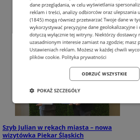
dane przeglądania, w celu wyświetlania spersonali
reklam i treści, analizy odbiorców oraz ulepszania 
(1845)
mogą również przetwarzać Twoje dane w tych
wykorzystywać precyzyjne dane geolokalizacyjne i
dotyczą wyłącznie tej witryny. Niektórzy dostawcy
uzasadnionym interesie zamiast na zgodzie; masz 
Ustawieniach reklam
. Możesz w każdej chwili wyc
plików cookie
.
Polityka prywatności
ODRZUĆ WSZYSTKIE
POKAŻ SZCZEGÓŁY
Niezbędne
Wydajność
Targetowanie
Fun
Szyb Julian w rękach miasta – nowa
wizytówka Piekar Śląskich