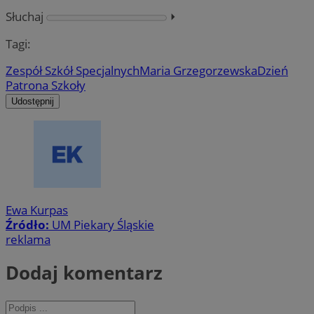
Słuchaj
⏵︎
Tagi:
Zespół Szkół Specjalnych
Maria Grzegorzewska
Dzień
Patrona Szkoły
Udostępnij
Ewa Kurpas
Źródło:
UM Piekary Śląskie
reklama
Dodaj komentarz