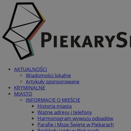
AKTUALNOŚCI
Wiadomości lokalne
Artykuły sponsorowane
KRYMINALNE
MIASTO
INFORMACJE O MIEŚCIE
Historia miasta
Ważne adresy i telefony
Harmonogram wywozu odpadów
Parafie i Msze Święte w Piekarach
Rozkłady jazdy w Piekarach