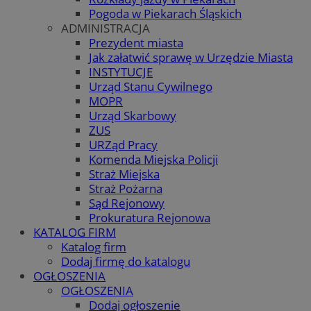
Pogoda w Piekarach Śląskich
ADMINISTRACJA
Prezydent miasta
Jak załatwić sprawę w Urzędzie Miasta
INSTYTUCJE
Urząd Stanu Cywilnego
MOPR
Urząd Skarbowy
ZUS
URZąd Pracy
Komenda Miejska Policji
Straż Miejska
Straż Pożarna
Sąd Rejonowy
Prokuratura Rejonowa
KATALOG FIRM
Katalog firm
Dodaj firmę do katalogu
OGŁOSZENIA
OGŁOSZENIA
Dodaj ogłoszenie