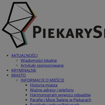
AKTUALNOŚCI
Wiadomości lokalne
Artykuły sponsorowane
KRYMINALNE
MIASTO
INFORMACJE O MIEŚCIE
Historia miasta
Ważne adresy i telefony
Harmonogram wywozu odpadów
Parafie i Msze Święte w Piekarach
Rozkłady jazdy w Piekarach