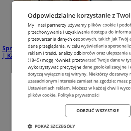
Odpowiedzialne korzystanie z Two
My i nasi partnerzy używamy plików cookie i podo
przechowywania i uzyskiwania dostępu do informa
przetwarzania danych osobowych, takich jak Twój ad
dane przeglądania, w celu wyświetlania spersonali
Sprzątanie po zgonie w Piekarach Śląskich
reklam i treści, analizy odbiorców oraz ulepszania 
| Kastelnik
(1845)
mogą również przetwarzać Twoje dane w tych
wykorzystywać precyzyjne dane geolokalizacyjne i
dotyczą wyłącznie tej witryny. Niektórzy dostawcy
uzasadnionym interesie zamiast na zgodzie; masz 
Ustawieniach reklam
. Możesz w każdej chwili wyc
plików cookie
.
Polityka prywatności
ODRZUĆ WSZYSTKIE
POKAŻ SZCZEGÓŁY