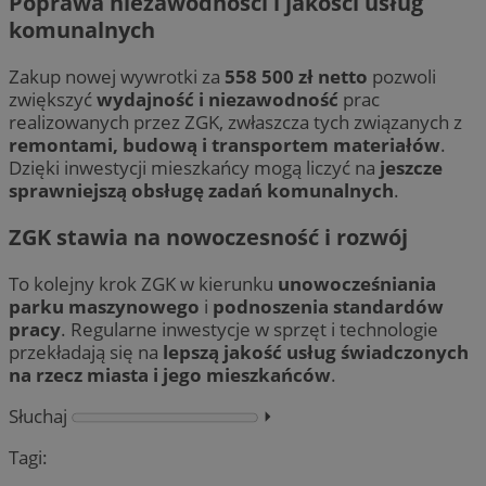
Poprawa niezawodności i jakości usług
komunalnych
Zakup nowej wywrotki za
558 500 zł netto
pozwoli
zwiększyć
wydajność i niezawodność
prac
realizowanych przez ZGK, zwłaszcza tych związanych z
remontami, budową i transportem materiałów
.
Dzięki inwestycji mieszkańcy mogą liczyć na
jeszcze
sprawniejszą obsługę zadań komunalnych
.
ZGK stawia na nowoczesność i rozwój
To kolejny krok ZGK w kierunku
unowocześniania
parku maszynowego
i
podnoszenia standardów
pracy
. Regularne inwestycje w sprzęt i technologie
przekładają się na
lepszą jakość usług świadczonych
na rzecz miasta i jego mieszkańców
.
Słuchaj
⏵︎
Tagi: