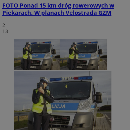
FOTO
Ponad 15 km dróg rowerowych w
Piekarach. W planach Velostrada GZM
2
13