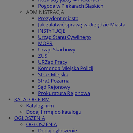
Pogoda w Piekarach Śląskich
ADMINISTRACJA
Prezydent miasta
Jak załatwić sprawę w Urzędzie Miasta
INSTYTUCJE
Urząd Stanu Cywilnego
MOPR
Urząd Skarbowy
ZUS
URZąd Pracy
Komenda Miejska Policji
Straż Miejska
Straż Pożarna
Sąd Rejonowy
Prokuratura Rejonowa
KATALOG FIRM
Katalog firm
Dodaj firmę do katalogu
OGŁOSZENIA
OGŁOSZENIA
Dodaj ogłoszenie