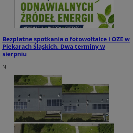
Bezpłatne spotkania o fotowoltaice i OZE w
Piekarach Śląskich. Dwa terminy w
sierpniu
N