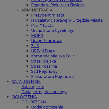
Pogoda w Piekarach Śląskich
ADMINISTRACJA
Prezydent miasta
Jak załatwić sprawę w Urzędzie Miasta
INSTYTUCJE
Urząd Stanu Cywilnego
MOPR
Urząd Skarbowy
ZUS
URZąd Pracy
Komenda Miejska Policji
Straż Miejska
Straż Pożarna
Sąd Rejonowy
Prokuratura Rejonowa
KATALOG FIRM
Katalog firm
Dodaj firmę do katalogu
OGŁOSZENIA
OGŁOSZENIA
Dodaj ogłoszenie