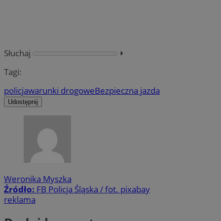
Słuchaj
⏵︎
Tagi:
policja
warunki drogowe
Bezpieczna jazda
Udostępnij
Weronika Myszka
Źródło:
FB Policja Śląska / fot. pixabay
reklama