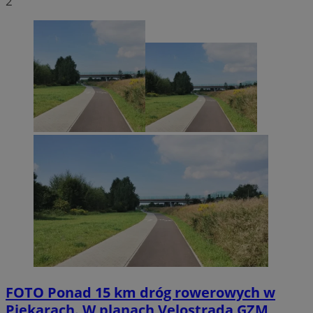
2
FOTO
Ponad 15 km dróg rowerowych w
Piekarach. W planach Velostrada GZM