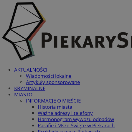
AKTUALNOŚCI
Wiadomości lokalne
Artykuły sponsorowane
KRYMINALNE
MIASTO
INFORMACJE O MIEŚCIE
Historia miasta
Ważne adresy i telefony
Harmonogram wywozu odpadów
Parafie i Msze Święte w Piekarach
Rozkłady jazdy w Piekarach