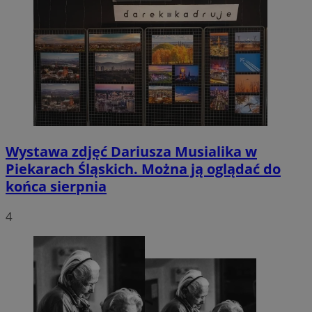
Wystawa zdjęć Dariusza Musialika w
Piekarach Śląskich. Można ją oglądać do
końca sierpnia
4