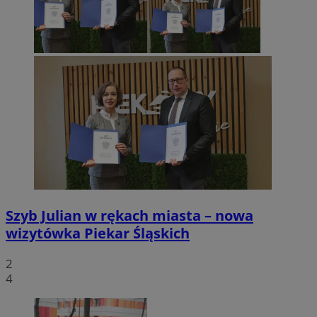
Szyb Julian w rękach miasta – nowa
wizytówka Piekar Śląskich
2
4