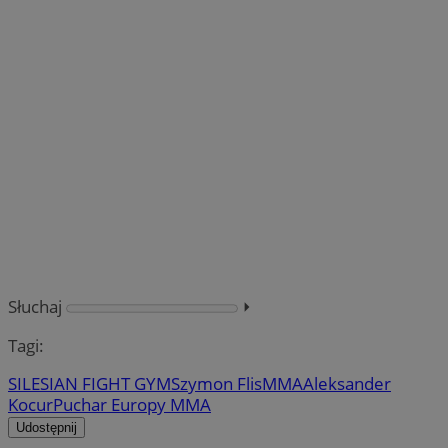
Słuchaj
⏵︎
Tagi:
SILESIAN FIGHT GYM
Szymon Flis
MMA
Aleksander
Kocur
Puchar Europy MMA
Udostępnij