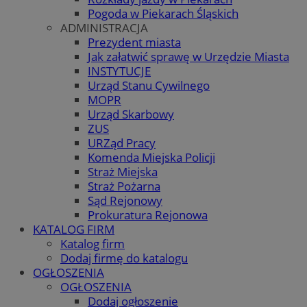
Pogoda w Piekarach Śląskich
ADMINISTRACJA
Prezydent miasta
Jak załatwić sprawę w Urzędzie Miasta
INSTYTUCJE
Urząd Stanu Cywilnego
MOPR
Urząd Skarbowy
ZUS
URZąd Pracy
Komenda Miejska Policji
Straż Miejska
Straż Pożarna
Sąd Rejonowy
Prokuratura Rejonowa
KATALOG FIRM
Katalog firm
Dodaj firmę do katalogu
OGŁOSZENIA
OGŁOSZENIA
Dodaj ogłoszenie