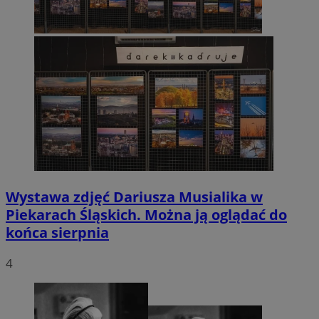
Wystawa zdjęć Dariusza Musialika w
Piekarach Śląskich. Można ją oglądać do
końca sierpnia
4