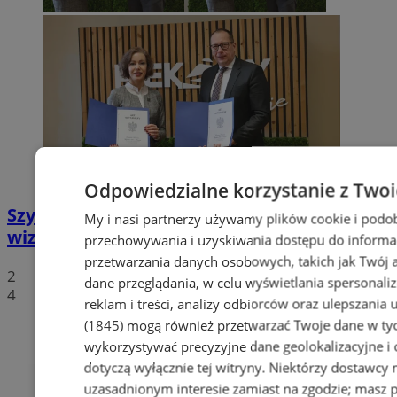
Odpowiedzialne korzystanie z Two
Szyb Julian w rękach miasta – nowa
My i nasi partnerzy używamy plików cookie i podo
wizytówka Piekar Śląskich
przechowywania i uzyskiwania dostępu do informa
przetwarzania danych osobowych, takich jak Twój ad
2
dane przeglądania, w celu wyświetlania spersonali
4
reklam i treści, analizy odbiorców oraz ulepszania 
(1845)
mogą również przetwarzać Twoje dane w tych
wykorzystywać precyzyjne dane geolokalizacyjne i
dotyczą wyłącznie tej witryny. Niektórzy dostawcy
uzasadnionym interesie zamiast na zgodzie; masz 