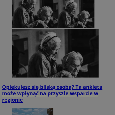
Opiekujesz się bliską osobą? Ta ankieta
może wpłynąć na przyszłe wsparcie w
regionie