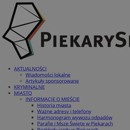
AKTUALNOŚCI
Wiadomości lokalne
Artykuły sponsorowane
KRYMINALNE
MIASTO
INFORMACJE O MIEŚCIE
Historia miasta
Ważne adresy i telefony
Harmonogram wywozu odpadów
Parafie i Msze Święte w Piekarach
Rozkłady jazdy w Piekarach