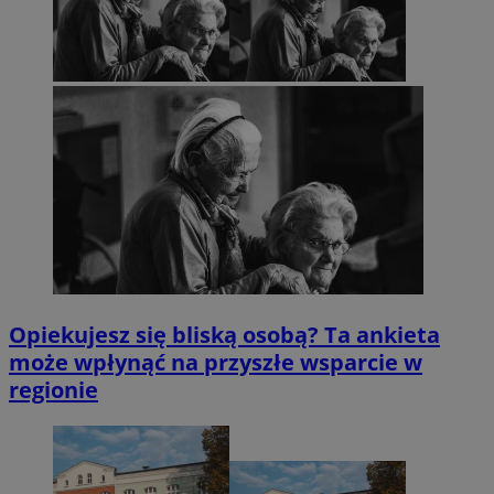
Opiekujesz się bliską osobą? Ta ankieta
może wpłynąć na przyszłe wsparcie w
regionie