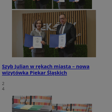
Szyb Julian w rękach miasta – nowa
wizytówka Piekar Śląskich
2
4