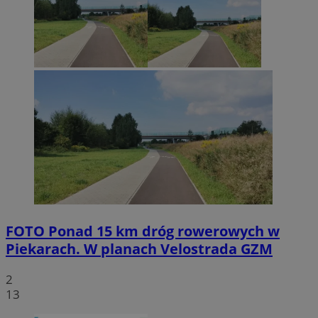
FOTO
Ponad 15 km dróg rowerowych w
Piekarach. W planach Velostrada GZM
2
13