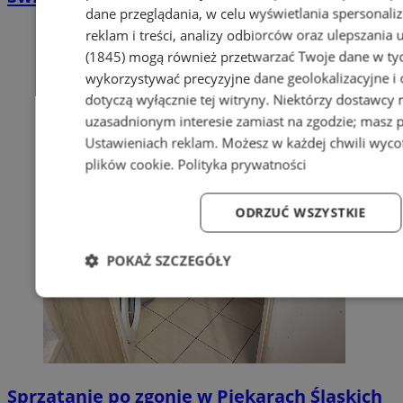
dane przeglądania, w celu wyświetlania spersonali
reklam i treści, analizy odbiorców oraz ulepszania 
(1845)
mogą również przetwarzać Twoje dane w tych
wykorzystywać precyzyjne dane geolokalizacyjne i
dotyczą wyłącznie tej witryny. Niektórzy dostawcy
uzasadnionym interesie zamiast na zgodzie; masz 
Ustawieniach reklam
. Możesz w każdej chwili wyc
plików cookie
.
Polityka prywatności
ODRZUĆ WSZYSTKIE
POKAŻ SZCZEGÓŁY
Niezbędne
Wydajność
Targetowanie
Fun
Sprzątanie po zgonie w Piekarach Śląskich