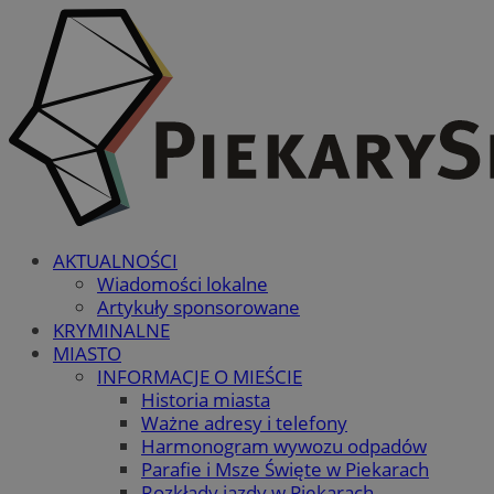
AKTUALNOŚCI
Wiadomości lokalne
Artykuły sponsorowane
KRYMINALNE
MIASTO
INFORMACJE O MIEŚCIE
Historia miasta
Ważne adresy i telefony
Harmonogram wywozu odpadów
Parafie i Msze Święte w Piekarach
Rozkłady jazdy w Piekarach