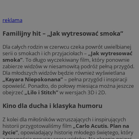
reklama
Familijny hit – „Jak wytresować smoka”
Dla całych rodzin w czerwcu czeka powrót uwielbianej
serii o smokach i ich przyjaciołach –
„Jak wytresować
smoka”
. To długo wyczekiwany film, który ponownie
zabierze widzów w niesamowitą podróż pełną przygód.
Dla młodszych widzów będzie również wyświetlana
„Kayara Niepokonana”
– pełna przygód i inspiracji
opowieść. Ponadto, do połowy miesiąca można jeszcze
obejrzeć
„Lilo i Stitch”
w wersjach 3D i 2D.
Kino dla ducha i klasyka humoru
Z kolei dla miłośników wzruszających i inspirujących
historii przygotowaliśmy film
„Carlo Acutis. Plan na
życie”
, opowiadający historię młodego świętego, który
z pewnością poruszy serca widzów. Na ekranie pojawi