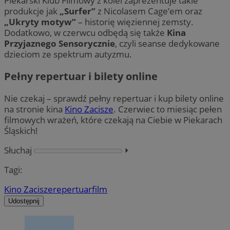
Piekarski Klub Filmowy z kolei zaprezentuje takie
produkcje jak
„Surfer”
z Nicolasem Cage’em oraz
„Ukryty motyw”
– historię więziennej zemsty.
Dodatkowo, w czerwcu odbędą się także
Kina
Przyjaznego Sensorycznie
, czyli seanse dedykowane
dzieciom ze spektrum autyzmu.
Pełny repertuar i bilety online
Nie czekaj – sprawdź pełny repertuar i kup bilety online
na stronie kina
Kino Zacisze
. Czerwiec to miesiąc pełen
filmowych wrażeń, które czekają na Ciebie w Piekarach
Śląskich!
Słuchaj
⏵︎
Tagi:
Kino Zacisze
repertuar
film
Udostępnij