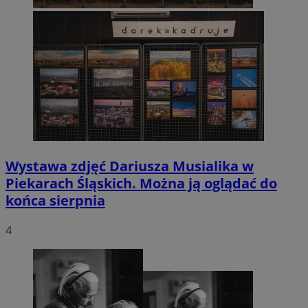
Wystawa zdjęć Dariusza Musialika w
Piekarach Śląskich. Można ją oglądać do
końca sierpnia
4