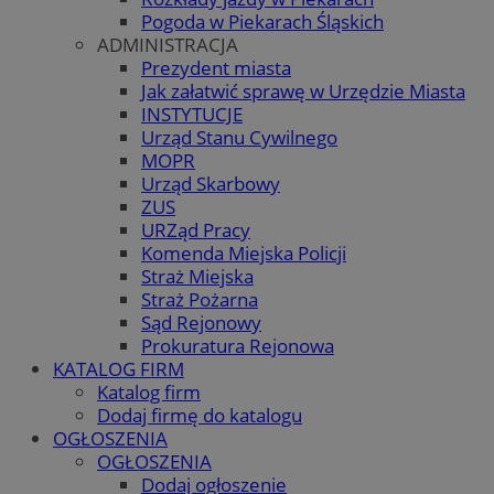
Pogoda w Piekarach Śląskich
ADMINISTRACJA
Prezydent miasta
Jak załatwić sprawę w Urzędzie Miasta
INSTYTUCJE
Urząd Stanu Cywilnego
MOPR
Urząd Skarbowy
ZUS
URZąd Pracy
Komenda Miejska Policji
Straż Miejska
Straż Pożarna
Sąd Rejonowy
Prokuratura Rejonowa
KATALOG FIRM
Katalog firm
Dodaj firmę do katalogu
OGŁOSZENIA
OGŁOSZENIA
Dodaj ogłoszenie