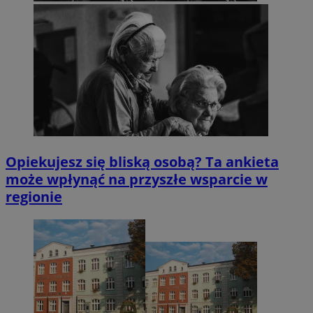
Opiekujesz się bliską osobą? Ta ankieta
może wpłynąć na przyszłe wsparcie w
regionie