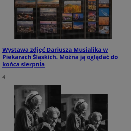
Wystawa zdjęć Dariusza Musialika w
Piekarach Śląskich. Można ją oglądać do
końca sierpnia
4