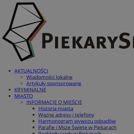
AKTUALNOŚCI
Wiadomości lokalne
Artykuły sponsorowane
KRYMINALNE
MIASTO
INFORMACJE O MIEŚCIE
Historia miasta
Ważne adresy i telefony
Harmonogram wywozu odpadów
Parafie i Msze Święte w Piekarach
Rozkłady jazdy w Piekarach