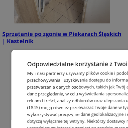
Sprzątanie po zgonie w Piekarach Śląskich
| Kastelnik
Odpowiedzialne korzystanie z Two
My i nasi partnerzy używamy plików cookie i podo
przechowywania i uzyskiwania dostępu do informa
przetwarzania danych osobowych, takich jak Twój ad
dane przeglądania, w celu wyświetlania spersonali
reklam i treści, analizy odbiorców oraz ulepszania 
(1845)
mogą również przetwarzać Twoje dane w tych
wykorzystywać precyzyjne dane geolokalizacyjne i
dotyczą wyłącznie tej witryny. Niektórzy dostawcy
uzasadnionym interesie zamiast na zgodzie; masz 