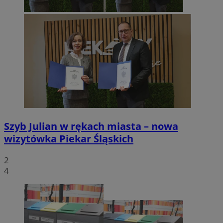
Szyb Julian w rękach miasta – nowa
wizytówka Piekar Śląskich
2
4