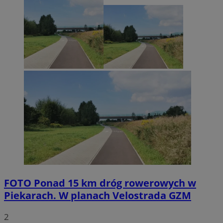
FOTO
Ponad 15 km dróg rowerowych w
Piekarach. W planach Velostrada GZM
2