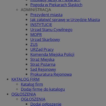
Pogoda w Piekarach Śląskich
ADMINISTRACJA
Prezydent miasta
Jak załatwić sprawę w Urzędzie Miasta
INSTYTUCJE
Urząd Stanu Cywilnego
MOPR
Urząd Skarbowy
ZUS
URZąd Pracy
Komenda Miejska Policji
Straż Miejska
Straż Pożarna
Sąd Rejonowy
Prokuratura Rejonowa
KATALOG FIRM
Katalog firm
Dodaj firmę do katalogu
OGŁOSZENIA
OGŁOSZENIA
Dodaj ogłoszenie