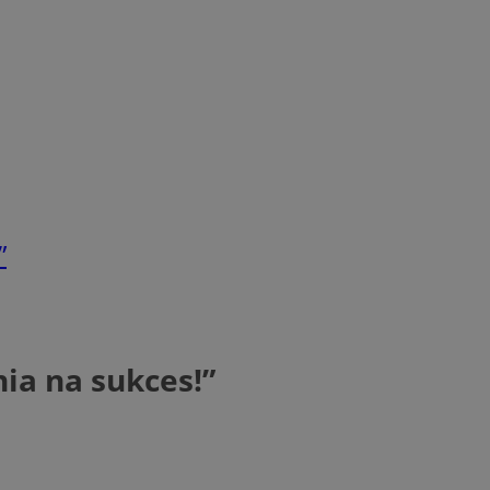
”
ia na sukces!”