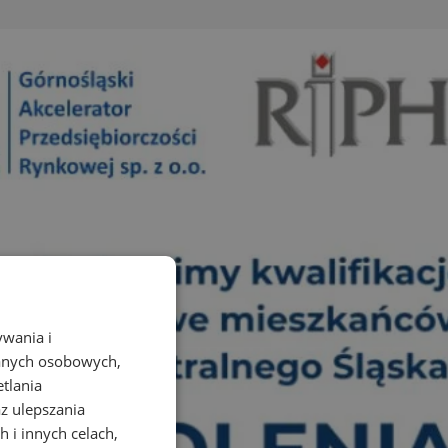
ywania i
danych osobowych,
etlania
az ulepszania
 i innych celach,