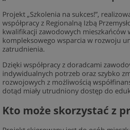
Projekt „Szkolenia na sukces!”, realizo
współpracy z Regionalną Izbą Przemys
Nazwa
Pro
kwalifikacji zawodowych mieszkańców 
Nazwa
Nazwa
Do
Nazwa
openstat_gid
kompleksowego wsparcia w rozwoju umi
ustat_gid
google_push
.bi
ustat_3zn4uzjz1qh
__Secure-
zatrudnienia.
ROLLOUT_TOKEN
openstat_ui7qxbn
Dzięki współpracy z doradcami zawodo
ustat_mscumsezXj6
ustat_h0XXxbtbr5aj
indywidualnych potrzeb oraz szybko zmi
sa-user-id-v3
tuuid
__mguid_
rozwojowych z możliwością współfinanso
dotąd miały utrudniony dostęp do eduk
tuuid
_clck
Kto może skorzystać z 
OAID
_clsk
ustat_5ei1p1pnc3n
Projekt skierowany jest do osób mieszka
__mguid_