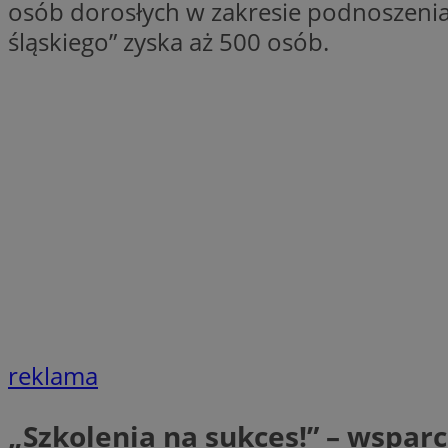
osób dorosłych w zakresie podnoszenia
SessID
śląskiego” zyska aż 500 osób.
QeSessID
MvSessID
VISITOR_PRIVACY_
INGRESSCOOKIE
CookieScriptConse
reklama
__cf_bm
„Szkolenia na sukces!” – wspar