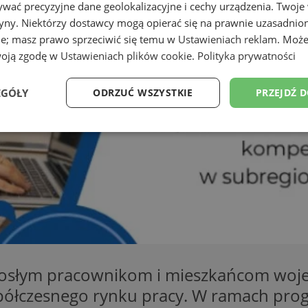
wać precyzyjne dane geolokalizacyjne i cechy urządzenia. Twoje
tryny. Niektórzy dostawcy mogą opierać się na prawnie uzasadnio
ie; masz prawo sprzeciwić się temu w
Ustawieniach reklam
. Może
woją zgodę w
Ustawieniach plików cookie
.
Polityka prywatności
EGÓŁY
ODRZUĆ WSZYSTKIE
PRZEJDŹ 
Wydajność
Targetowanie
Funkcjonalność
Ni
ezbędne
Wydajność
Targetowanie
Funkcjonalność
Niesklasyfikow
ie umożliwiają korzystanie z podstawowych funkcji strony internetowej, takich jak log
Bez niezbędnych plików cookie nie można prawidłowo korzystać ze strony internetowe
rosłym pracownikom i mieszkańcom woje
Okres
półczesnego rynku pracy. W ramach prog
Provider
/
Domena
Opis
przechowywania