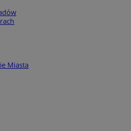
adów
arach
ie Miasta