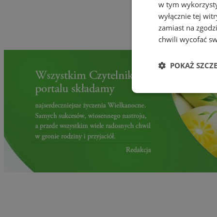
w tym wykorzysty
wyłącznie tej wi
zamiast na zgodz
chwili wycofać s
POKAŻ SZCZ
Niezbędne
Ni
Niezbędne pliki cook
zarządzanie kontem. 
Nazwa