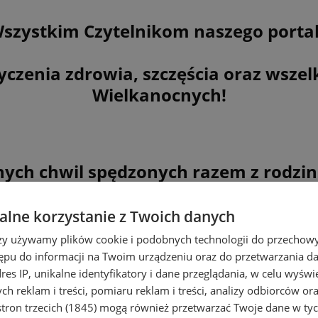
szystkim Czytelnikom naszego porta
czenia zdrowia, szczęścia oraz wszelk
Wielkanocnych!
nych chwil spędzonych razem z rodzin
lne korzystanie z Twoich danych
rzy używamy plików cookie i podobnych technologii do przechow
ępu do informacji na Twoim urządzeniu oraz do przetwarzania 
dres IP, unikalne identyfikatory i dane przeglądania, w celu wyświ
h reklam i treści, pomiaru reklam i treści, analizy odbiorców or
tron trzecich (1845)
mogą również przetwarzać Twoje dane w tych