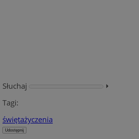
SessID
QeSessID
MvSessID
VISITOR_PRIVACY_
INGRESSCOOKIE
Słuchaj
⏵︎
Tagi:
CookieScriptConse
święta
życzenia
__cf_bm
Udostępnij