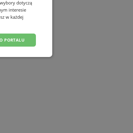
 wybory dotyczą
nym interesie
sz w każdej
DO PORTALU
esklasyfikowane
ane
owanie użytkownika i
j.