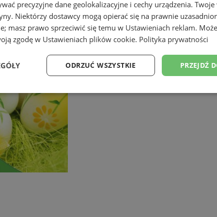
wać precyzyjne dane geolokalizacyjne i cechy urządzenia. Twoje
tryny. Niektórzy dostawcy mogą opierać się na prawnie uzasadnio
ie; masz prawo sprzeciwić się temu w
Ustawieniach reklam
. Może
woją zgodę w
Ustawieniach plików cookie
.
Polityka prywatności
EGÓŁY
ODRZUĆ WSZYSTKIE
PRZEJDŹ 
Wydajność
Targetowanie
Funkcjonalność
Ni
ezbędne
Wydajność
Targetowanie
Funkcjonalność
Niesklasyfikow
ie umożliwiają korzystanie z podstawowych funkcji strony internetowej, takich jak log
Bez niezbędnych plików cookie nie można prawidłowo korzystać ze strony internetowe
Okres
Provider
/
Domena
Opis
przechowywania