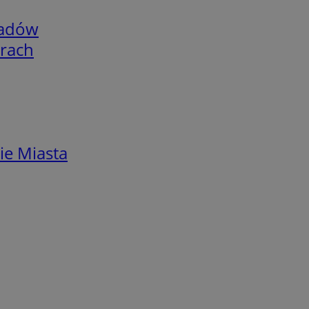
adów
arach
ie Miasta