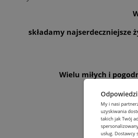
W
składamy najserdeczniejsze ży
Wielu miłych i pogod
Odpowiedzia
My i nasi partne
uzyskiwania dost
takich jak Twój a
spersonalizowanyc
usług.
Dostawcy s