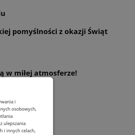
lu
iej pomyślności z okazji Świąt
ą w miłej atmosferze!
ywania i
danych osobowych,
etlania
az ulepszania
 i innych celach,