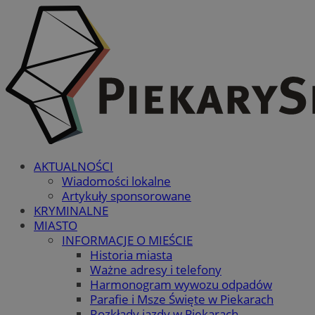
AKTUALNOŚCI
Wiadomości lokalne
Artykuły sponsorowane
KRYMINALNE
MIASTO
INFORMACJE O MIEŚCIE
Historia miasta
Ważne adresy i telefony
Harmonogram wywozu odpadów
Parafie i Msze Święte w Piekarach
Rozkłady jazdy w Piekarach