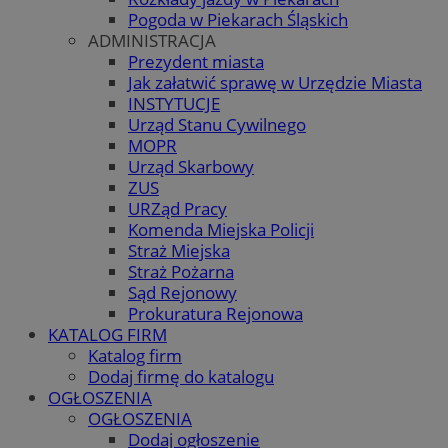
Pogoda w Piekarach Śląskich
ADMINISTRACJA
Prezydent miasta
Jak załatwić sprawę w Urzędzie Miasta
INSTYTUCJE
Urząd Stanu Cywilnego
MOPR
Urząd Skarbowy
ZUS
URZąd Pracy
Komenda Miejska Policji
Straż Miejska
Straż Pożarna
Sąd Rejonowy
Prokuratura Rejonowa
KATALOG FIRM
Katalog firm
Dodaj firmę do katalogu
OGŁOSZENIA
OGŁOSZENIA
Dodaj ogłoszenie