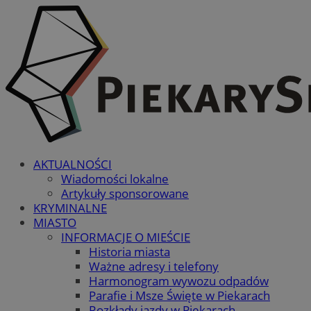
AKTUALNOŚCI
Wiadomości lokalne
Artykuły sponsorowane
KRYMINALNE
MIASTO
INFORMACJE O MIEŚCIE
Historia miasta
Ważne adresy i telefony
Harmonogram wywozu odpadów
Parafie i Msze Święte w Piekarach
Rozkłady jazdy w Piekarach