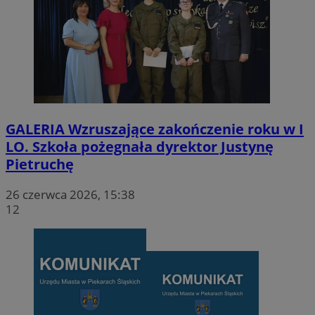
GALERIA
Wzruszające zakończenie roku w I
LO. Szkoła pożegnała dyrektor Justynę
Pietruchę
26 czerwca 2026, 15:38
12