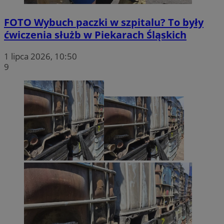
FOTO
Wybuch paczki w szpitalu? To były
ćwiczenia służb w Piekarach Śląskich
1 lipca 2026, 10:50
9