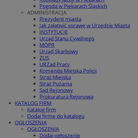
Pogoda w Piekarach Śląskich
ADMINISTRACJA
Prezydent miasta
Jak załatwić sprawę w Urzędzie Miasta
INSTYTUCJE
Urząd Stanu Cywilnego
MOPR
Urząd Skarbowy
ZUS
URZąd Pracy
Komenda Miejska Policji
Straż Miejska
Straż Pożarna
Sąd Rejonowy
Prokuratura Rejonowa
KATALOG FIRM
Katalog firm
Dodaj firmę do katalogu
OGŁOSZENIA
OGŁOSZENIA
Dodaj ogłoszenie