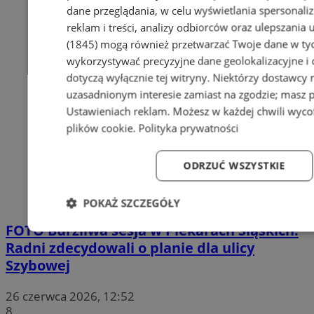
dane przeglądania, w celu wyświetlania spersonali
reklam i treści, analizy odbiorców oraz ulepszania 
(1845)
mogą również przetwarzać Twoje dane w tych
wykorzystywać precyzyjne dane geolokalizacyjne i
dotyczą wyłącznie tej witryny. Niektórzy dostawcy
uzasadnionym interesie zamiast na zgodzie; masz 
Ustawieniach reklam
. Możesz w każdej chwili wyc
plików cookie
.
Polityka prywatności
ODRZUĆ WSZYSTKIE
POKAŻ SZCZEGÓŁY
FOTO
Burzliwa sesja w Piekarach Śląskich.
Niezbędne
Wydajność
Targetowanie
Fun
Radni zdecydowali o planie dla ulicy
Szybowej
26 czerwca 2026, 12:52
8