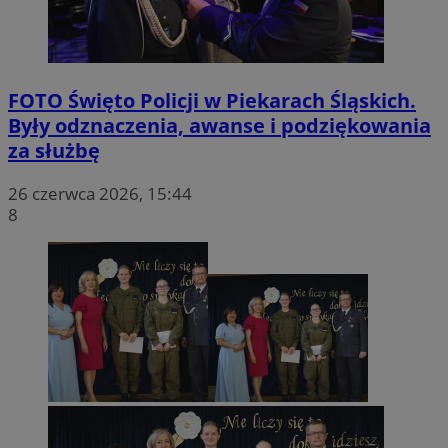
FOTO
Święto Policji w Piekarach Śląskich.
Były odznaczenia, awanse i podziękowania
za służbę
26 czerwca 2026, 15:44
8