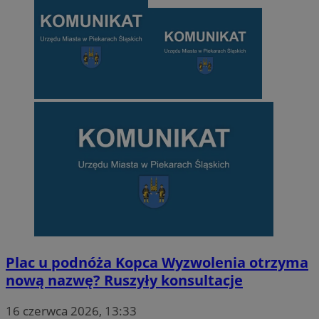
Plac u podnóża Kopca Wyzwolenia otrzyma
nową nazwę? Ruszyły konsultacje
16 czerwca 2026, 13:33