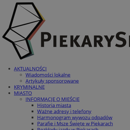
AKTUALNOŚCI
Wiadomości lokalne
Artykuły sponsorowane
KRYMINALNE
MIASTO
INFORMACJE O MIEŚCIE
Historia miasta
Ważne adresy i telefony
Harmonogram wywozu odpadów
Parafie i Msze Święte w Piekarach
Rozkłady jazdy w Piekarach