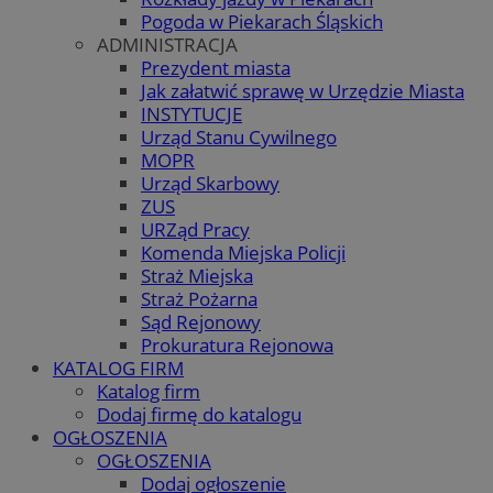
Pogoda w Piekarach Śląskich
ADMINISTRACJA
Prezydent miasta
Jak załatwić sprawę w Urzędzie Miasta
INSTYTUCJE
Urząd Stanu Cywilnego
MOPR
Urząd Skarbowy
ZUS
URZąd Pracy
Komenda Miejska Policji
Straż Miejska
Straż Pożarna
Sąd Rejonowy
Prokuratura Rejonowa
KATALOG FIRM
Katalog firm
Dodaj firmę do katalogu
OGŁOSZENIA
OGŁOSZENIA
Dodaj ogłoszenie