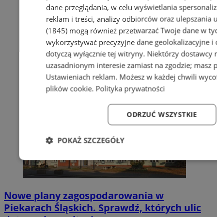
dane przeglądania, w celu wyświetlania spersonali
reklam i treści, analizy odbiorców oraz ulepszania 
(1845)
mogą również przetwarzać Twoje dane w tych
wykorzystywać precyzyjne dane geolokalizacyjne i
dotyczą wyłącznie tej witryny. Niektórzy dostawcy
uzasadnionym interesie zamiast na zgodzie; masz 
Ustawieniach reklam
. Możesz w każdej chwili wyc
plików cookie
.
Polityka prywatności
ODRZUĆ WSZYSTKIE
POKAŻ SZCZEGÓŁY
Niezbędne
Wydajność
Targetowanie
Fun
Nowe plany zagospodarowania w
Piekarach Śląskich. Sprawdź, których ulic