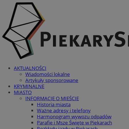
AKTUALNOŚCI
Wiadomości lokalne
Artykuły sponsorowane
KRYMINALNE
MIASTO
INFORMACJE O MIEŚCIE
Historia miasta
Ważne adresy i telefony
Harmonogram wywozu odpadów
Parafie i Msze Święte w Piekarach
Rozkłady jazdy w Piekarach