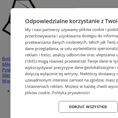
Odpowiedzialne korzystanie z Two
My i nasi partnerzy używamy plików cookie i podo
przechowywania i uzyskiwania dostępu do informa
przetwarzania danych osobowych, takich jak Twój ad
dane przeglądania, w celu wyświetlania spersonali
reklam i treści, analizy odbiorców oraz ulepszania 
Bytom
-
Chorzów
-
Gliwice
-
Katowice
-
Łaziska Górne
-
(1845)
mogą również przetwarzać Twoje dane w tych
Mikołów
-
Mysłowice
-
Orzesze
-
Piekary Śląskie
-
wykorzystywać precyzyjne dane geolokalizacyjne i
Pyskowice
-
Ruda Śląska
-
Rybnik
-
Siemianowice
-
dotyczą wyłącznie tej witryny. Niektórzy dostawcy
Silesia.info.pl
-
Sosnowiec
-
Świętochłowice
-
Tychy
-
uzasadnionym interesie zamiast na zgodzie; masz 
Wodzisław
-
Zabrze
-
Żory
Ustawieniach reklam
. Możesz w każdej chwili wyc
Portal
plików cookie
.
Polityka prywatności
Redakcja
Patronat medialny
ODRZUĆ WSZYSTKIE
Praktyki w silesia.info.pl
Regulaminy