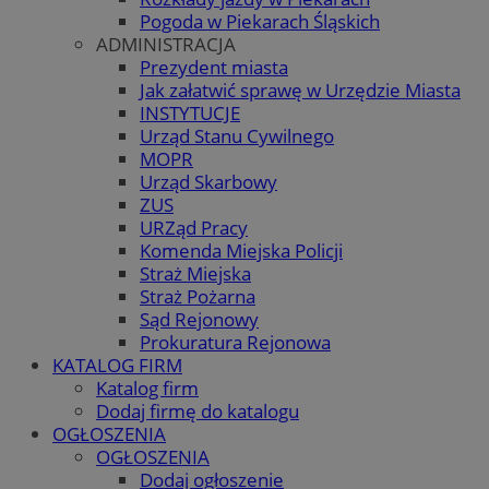
Pogoda w Piekarach Śląskich
ADMINISTRACJA
Prezydent miasta
Jak załatwić sprawę w Urzędzie Miasta
INSTYTUCJE
Urząd Stanu Cywilnego
MOPR
Urząd Skarbowy
ZUS
URZąd Pracy
Komenda Miejska Policji
Straż Miejska
Straż Pożarna
Sąd Rejonowy
Prokuratura Rejonowa
KATALOG FIRM
Katalog firm
Dodaj firmę do katalogu
OGŁOSZENIA
OGŁOSZENIA
Dodaj ogłoszenie