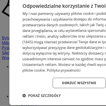
Odpowiedzialne korzystanie z Two
My i nasi partnerzy używamy plików cookie i podo
przechowywania i uzyskiwania dostępu do informa
przetwarzania danych osobowych, takich jak Twój ad
dane przeglądania, w celu wyświetlania spersonali
reklam i treści, analizy odbiorców oraz ulepszania 
Bytom
-
Chorzów
-
Gliwice
-
Katowice
-
Łaziska Górne
-
(1845)
mogą również przetwarzać Twoje dane w tych
Mikołów
-
Mysłowice
-
Orzesze
-
Piekary Śląskie
-
wykorzystywać precyzyjne dane geolokalizacyjne i
Pyskowice
-
Ruda Śląska
-
Rybnik
-
Siemianowice
-
Silesia.info.pl
-
Sosnowiec
-
Świętochłowice
-
Tychy
-
dotyczą wyłącznie tej witryny. Niektórzy dostawcy
Wodzisław
-
Zabrze
-
Żory
uzasadnionym interesie zamiast na zgodzie; masz 
Ustawieniach reklam
. Możesz w każdej chwili wyc
Portal
plików cookie
.
Polityka prywatności
Redakcja
Patronat medialny
Praktyki w silesia.info.pl
ODRZUĆ WSZYSTKIE
Regulaminy
Polityka prywatności
POKAŻ SZCZEGÓŁY
Oferta
Napisz do nas
Niezbędne
Wydajność
Targetowanie
Fun