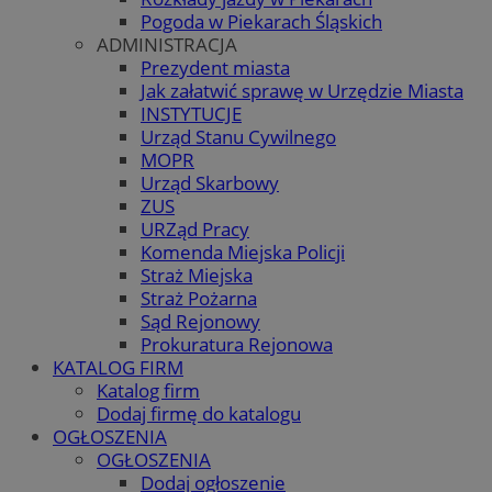
Pogoda w Piekarach Śląskich
ADMINISTRACJA
Prezydent miasta
Jak załatwić sprawę w Urzędzie Miasta
INSTYTUCJE
Urząd Stanu Cywilnego
MOPR
Urząd Skarbowy
ZUS
URZąd Pracy
Komenda Miejska Policji
Straż Miejska
Straż Pożarna
Sąd Rejonowy
Prokuratura Rejonowa
KATALOG FIRM
Katalog firm
Dodaj firmę do katalogu
OGŁOSZENIA
OGŁOSZENIA
Dodaj ogłoszenie