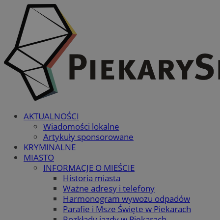
AKTUALNOŚCI
Wiadomości lokalne
Artykuły sponsorowane
KRYMINALNE
MIASTO
INFORMACJE O MIEŚCIE
Historia miasta
Ważne adresy i telefony
Harmonogram wywozu odpadów
Parafie i Msze Święte w Piekarach
Rozkłady jazdy w Piekarach