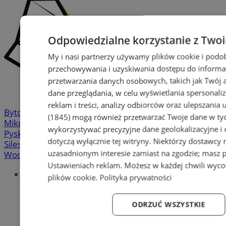
Odpowiedzialne korzystanie z Two
My i nasi partnerzy używamy plików cookie i podo
przechowywania i uzyskiwania dostępu do informa
przetwarzania danych osobowych, takich jak Twój ad
dane przeglądania, w celu wyświetlania spersonali
reklam i treści, analizy odbiorców oraz ulepszania 
Bytom
-
Chorzów
-
Gliwice
-
Katowice
-
Łaziska Górne
-
(1845)
mogą również przetwarzać Twoje dane w tych
Mikołów
-
Mysłowice
-
Orzesze
-
Piekary Śląskie
-
wykorzystywać precyzyjne dane geolokalizacyjne i
Pyskowice
-
Ruda Śląska
-
Rybnik
-
Siemianowice
-
dotyczą wyłącznie tej witryny. Niektórzy dostawcy
Silesia.info.pl
-
Sosnowiec
-
Świętochłowice
-
Tychy
-
uzasadnionym interesie zamiast na zgodzie; masz 
Wodzisław
-
Zabrze
-
Żory
Ustawieniach reklam
. Możesz w każdej chwili wyc
Portal
plików cookie
.
Polityka prywatności
Redakcja
Patronat medialny
ODRZUĆ WSZYSTKIE
Praktyki w silesia.info.pl
Regulaminy