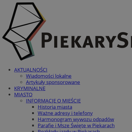
AKTUALNOŚCI
Wiadomości lokalne
Artykuły sponsorowane
KRYMINALNE
MIASTO
INFORMACJE O MIEŚCIE
Historia miasta
Ważne adresy i telefony
Harmonogram wywozu odpadów
Parafie i Msze Święte w Piekarach
Rozkłady jazdy w Piekarach