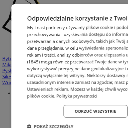
Odpowiedzialne korzystanie z Two
My i nasi partnerzy używamy plików cookie i podo
przechowywania i uzyskiwania dostępu do informa
przetwarzania danych osobowych, takich jak Twój ad
dane przeglądania, w celu wyświetlania spersonali
reklam i treści, analizy odbiorców oraz ulepszania 
Bytom
-
Chorzów
-
Gliwice
-
Katowice
-
Łaziska Górne
-
(1845)
mogą również przetwarzać Twoje dane w tych
Mikołów
-
Mysłowice
-
Orzesze
-
Piekary Śląskie
-
wykorzystywać precyzyjne dane geolokalizacyjne i
Pyskowice
-
Ruda Śląska
-
Rybnik
-
Siemianowice
-
dotyczą wyłącznie tej witryny. Niektórzy dostawcy
Silesia.info.pl
-
Sosnowiec
-
Świętochłowice
-
Tychy
-
Wodzisław
-
Zabrze
-
Żory
uzasadnionym interesie zamiast na zgodzie; masz 
Ustawieniach reklam
. Możesz w każdej chwili wyc
Portal
plików cookie
.
Polityka prywatności
Redakcja
Patronat medialny
Praktyki w silesia.info.pl
ODRZUĆ WSZYSTKIE
Regulaminy
Polityka prywatności
POKAŻ SZCZEGÓŁY