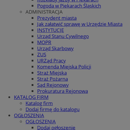
Pogoda w Piekarach Śląskich
ADMINISTRACJA
Prezydent miasta
Jak załatwić sprawę w Urzędzie Miasta
INSTYTUCJE
Urząd Stanu Cywilnego
MOPR
Urząd Skarbowy
ZUS
URZąd Pracy
Komenda Miejska Policji
Straż Miejska
Straż Pożarna
Sąd Rejonowy
Prokuratura Rejonowa
KATALOG FIRM
Katalog firm
Dodaj firmę do katalogu
OGŁOSZENIA
OGŁOSZENIA
Dodaj ogłoszenie