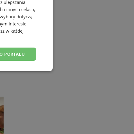
az ulepszania
 i innych celach,
 wybory dotyczą
nym interesie
sz w każdej
DO PORTALU
esklasyfikowane
ane
owanie użytkownika i
j.