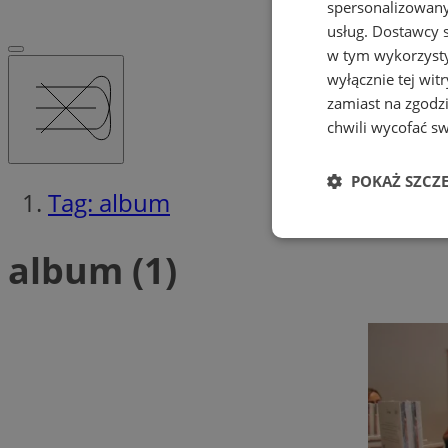
spersonalizowanyc
usług.
Dostawcy s
w tym wykorzysty
wyłącznie tej wi
zamiast na zgodz
chwili wycofać s
POKAŻ SZCZ
Tag: album
Niezbędne
album (1)
Ni
Niezbędne pliki cook
zarządzanie kontem. 