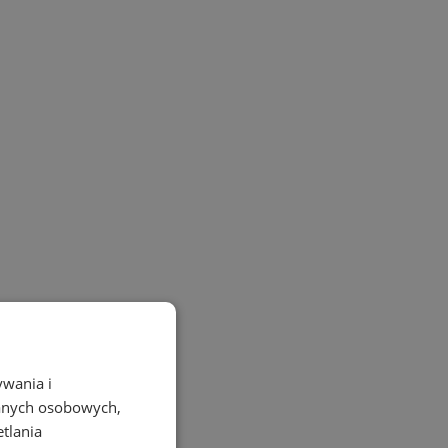
ywania i
danych osobowych,
etlania