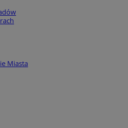
adów
arach
ie Miasta