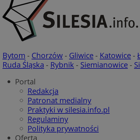
__cf_bm
Nazwa
Pro
Nazwa
Nazwa
Do
Bytom
-
Chorzów
-
Gliwice
-
Katowice
-
Nazwa
openstat_gid
ustat_gid
google_push
.bi
Ruda Śląska
-
Rybnik
-
Siemianowice
-
S
ustat_3zn4uzjz1qh
__Secure-
ROLLOUT_TOKEN
openstat_ui7qxbn
Portal
ustat_mscumsezXj6
Redakcja
ustat_h0XXxbtbr5aj
sa-user-id-v3
Patronat medialny
tuuid
__mguid_
Praktyki w silesia.info.pl
Regulaminy
tuuid
_clck
Polityka prywatności
Oferta
OAID