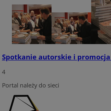
Nazwa
SessID
QeSessID
MvSessID
VISITOR_PRIVACY_
Spotkanie autorskie i promocj
4
INGRESSCOOKIE
Portal należy do sieci
CookieScriptConse