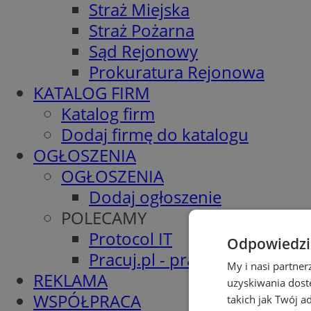
Straż Miejska
Straż Pożarna
Sąd Rejonowy
Prokuratura Rejonowa
KATALOG FIRM
Katalog firm
Dodaj firmę do katalogu
OGŁOSZENIA
OGŁOSZENIA
Dodaj ogłoszenie
POLECAMY
Protocol IT
Odpowiedzia
Pracuj.pl - praca w Piekarach
My i nasi partne
REKLAMA
uzyskiwania dost
WSPÓŁPRACA
takich jak Twój a