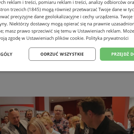
h reklam i treści, pomiaru reklam i treści, analizy odbiorców or
tron trzecich (1845)
mogą również przetwarzać Twoje dane w tych
wać precyzyjne dane geolokalizacyjne i cechy urządzenia. Twoje
tryny. Niektórzy dostawcy mogą opierać się na prawnie uzasadnio
ie; masz prawo sprzeciwić się temu w
Ustawieniach reklam
. Może
woją zgodę w
Ustawieniach plików cookie
.
Polityka prywatności
EGÓŁY
ODRZUĆ WSZYSTKIE
PRZEJDŹ 
Wydajność
Targetowanie
Funkcjonalność
Ni
ezbędne
Wydajność
Targetowanie
Funkcjonalność
Niesklasyfikow
ie umożliwiają korzystanie z podstawowych funkcji strony internetowej, takich jak log
Bez niezbędnych plików cookie nie można prawidłowo korzystać ze strony internetowe