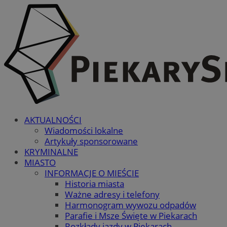
AKTUALNOŚCI
Wiadomości lokalne
Artykuły sponsorowane
KRYMINALNE
MIASTO
INFORMACJE O MIEŚCIE
Historia miasta
Ważne adresy i telefony
Harmonogram wywozu odpadów
Parafie i Msze Święte w Piekarach
Rozkłady jazdy w Piekarach