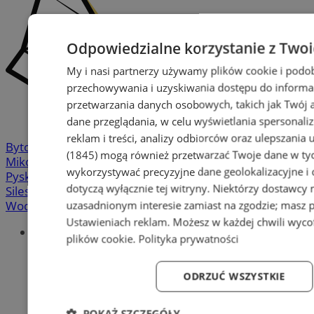
Odpowiedzialne korzystanie z Two
My i nasi partnerzy używamy plików cookie i podo
przechowywania i uzyskiwania dostępu do informa
przetwarzania danych osobowych, takich jak Twój ad
dane przeglądania, w celu wyświetlania spersonali
reklam i treści, analizy odbiorców oraz ulepszania 
Bytom
-
Chorzów
-
Gliwice
-
Katowice
-
Łaziska Górne
-
(1845)
mogą również przetwarzać Twoje dane w tych
Mikołów
-
Mysłowice
-
Orzesze
-
Piekary Śląskie
-
wykorzystywać precyzyjne dane geolokalizacyjne i
Pyskowice
-
Ruda Śląska
-
Rybnik
-
Siemianowice
-
dotyczą wyłącznie tej witryny. Niektórzy dostawcy
Silesia.info.pl
-
Sosnowiec
-
Świętochłowice
-
Tychy
-
Wodzisław
-
Zabrze
-
Żory
uzasadnionym interesie zamiast na zgodzie; masz 
Ustawieniach reklam
. Możesz w każdej chwili wyc
Portal
plików cookie
.
Polityka prywatności
Redakcja
Patronat medialny
Praktyki w silesia.info.pl
ODRZUĆ WSZYSTKIE
Regulaminy
Polityka prywatności
POKAŻ SZCZEGÓŁY