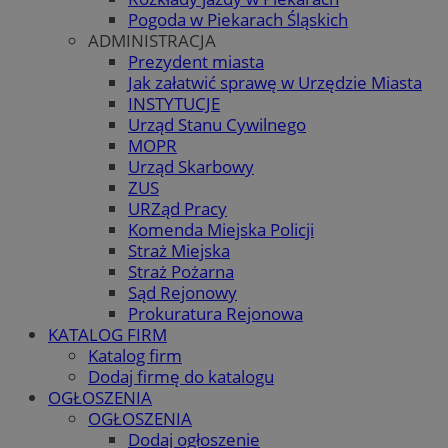
Pogoda w Piekarach Śląskich
ADMINISTRACJA
Prezydent miasta
Jak załatwić sprawę w Urzędzie Miasta
INSTYTUCJE
Urząd Stanu Cywilnego
MOPR
Urząd Skarbowy
ZUS
URZąd Pracy
Komenda Miejska Policji
Straż Miejska
Straż Pożarna
Sąd Rejonowy
Prokuratura Rejonowa
KATALOG FIRM
Katalog firm
Dodaj firmę do katalogu
OGŁOSZENIA
OGŁOSZENIA
Dodaj ogłoszenie