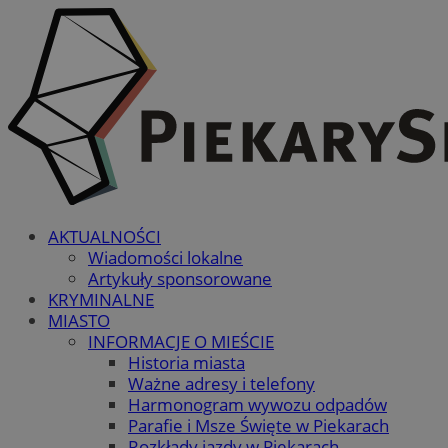
AKTUALNOŚCI
Wiadomości lokalne
Artykuły sponsorowane
KRYMINALNE
MIASTO
INFORMACJE O MIEŚCIE
Historia miasta
Ważne adresy i telefony
Harmonogram wywozu odpadów
Parafie i Msze Święte w Piekarach
Rozkłady jazdy w Piekarach