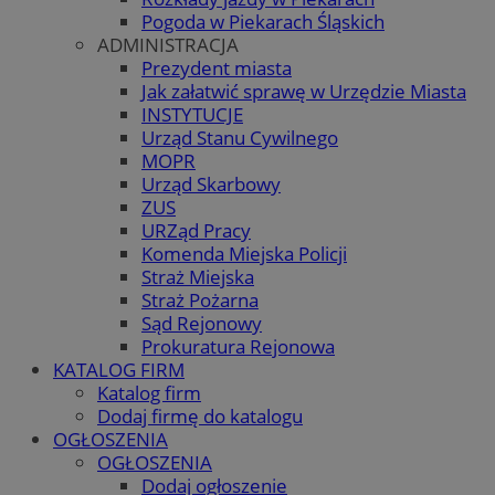
Pogoda w Piekarach Śląskich
ADMINISTRACJA
Prezydent miasta
Jak załatwić sprawę w Urzędzie Miasta
INSTYTUCJE
Urząd Stanu Cywilnego
MOPR
Urząd Skarbowy
ZUS
URZąd Pracy
Komenda Miejska Policji
Straż Miejska
Straż Pożarna
Sąd Rejonowy
Prokuratura Rejonowa
KATALOG FIRM
Katalog firm
Dodaj firmę do katalogu
OGŁOSZENIA
OGŁOSZENIA
Dodaj ogłoszenie