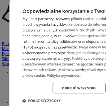
Odpowiedzialne korzystanie z Two
My i nasi partnerzy używamy plików cookie i podo
przechowywania i uzyskiwania dostępu do informa
przetwarzania danych osobowych, takich jak Twój ad
dane przeglądania, w celu wyświetlania spersonali
reklam i treści, analizy odbiorców oraz ulepszania 
Bytom
-
Chorzów
-
Gliwice
-
Katowice
-
Łaziska Górne
-
(1845)
mogą również przetwarzać Twoje dane w tych
Mikołów
-
Mysłowice
-
Orzesze
-
Piekary Śląskie
-
wykorzystywać precyzyjne dane geolokalizacyjne i
Pyskowice
-
Ruda Śląska
-
Rybnik
-
Siemianowice
-
dotyczą wyłącznie tej witryny. Niektórzy dostawcy
Silesia.info.pl
-
Sosnowiec
-
Świętochłowice
-
Tychy
-
Wodzisław
-
Zabrze
-
Żory
uzasadnionym interesie zamiast na zgodzie; masz 
Ustawieniach reklam
. Możesz w każdej chwili wyc
Portal
plików cookie
.
Polityka prywatności
Redakcja
Patronat medialny
Praktyki w silesia.info.pl
ODRZUĆ WSZYSTKIE
Regulaminy
Polityka prywatności
POKAŻ SZCZEGÓŁY
Oferta