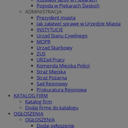
Pogoda w Piekarach Śląskich
ADMINISTRACJA
Prezydent miasta
Jak załatwić sprawę w Urzędzie Miasta
INSTYTUCJE
Urząd Stanu Cywilnego
MOPR
Urząd Skarbowy
ZUS
URZąd Pracy
Komenda Miejska Policji
Straż Miejska
Straż Pożarna
Sąd Rejonowy
Prokuratura Rejonowa
KATALOG FIRM
Katalog firm
Dodaj firmę do katalogu
OGŁOSZENIA
OGŁOSZENIA
Dodaj ogłoszenie