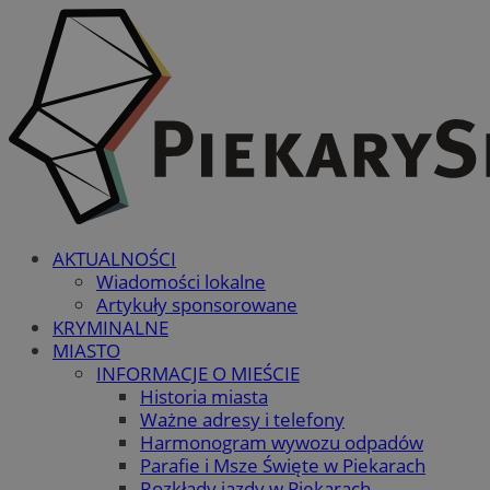
AKTUALNOŚCI
Wiadomości lokalne
Artykuły sponsorowane
KRYMINALNE
MIASTO
INFORMACJE O MIEŚCIE
Historia miasta
Ważne adresy i telefony
Harmonogram wywozu odpadów
Parafie i Msze Święte w Piekarach
Rozkłady jazdy w Piekarach