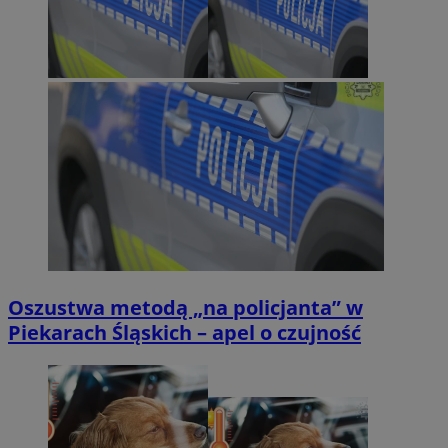
Oszustwa metodą „na policjanta” w
Piekarach Śląskich – apel o czujność