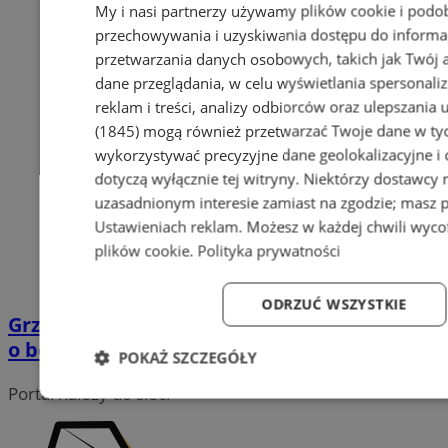
My i nasi partnerzy używamy plików cookie i podo
przechowywania i uzyskiwania dostępu do informa
przetwarzania danych osobowych, takich jak Twój ad
dane przeglądania, w celu wyświetlania spersonali
reklam i treści, analizy odbiorców oraz ulepszania 
(1845)
mogą również przetwarzać Twoje dane w tych
wykorzystywać precyzyjne dane geolokalizacyjne i
dotyczą wyłącznie tej witryny. Niektórzy dostawcy
uzasadnionym interesie zamiast na zgodzie; masz 
Ustawieniach reklam
. Możesz w każdej chwili wyc
plików cookie
.
Polityka prywatności
ODRZUĆ WSZYSTKIE
Grzybobranie z głową – Policja przypomina
o bezpieczeństwie w lesie
POKAŻ SZCZEGÓŁY
Portal należy do sieci
Niezbędne
Wydajność
Targetowanie
Fun