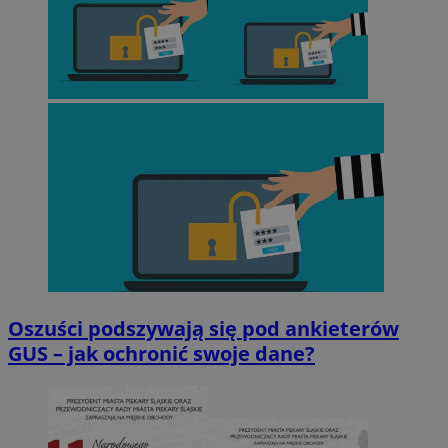
Oszuści podszywają się pod ankieterów
GUS – jak ochronić swoje dane?