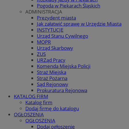
Pogoda w Piekarach Śląskich
ADMINISTRACJA
Prezydent miasta
Jak załatwić sprawę w Urzędzie Miasta
INSTYTUCJE
Urząd Stanu Cywilnego
MOPR
Urząd Skarbowy
ZUS
URZąd Pracy
Komenda Miejska Policji
Straż Miejska
Straż Pożarna
Sąd Rejonowy
Prokuratura Rejonowa
KATALOG FIRM
Katalog firm
Dodaj firmę do katalogu
OGŁOSZENIA
OGŁOSZENIA
Dodaj ogłoszenie