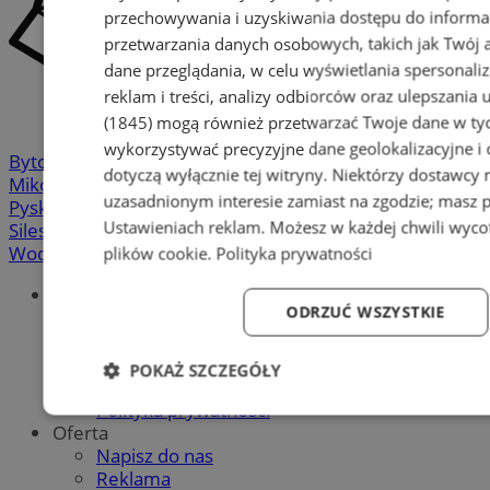
przechowywania i uzyskiwania dostępu do informa
przetwarzania danych osobowych, takich jak Twój ad
dane przeglądania, w celu wyświetlania spersonali
reklam i treści, analizy odbiorców oraz ulepszania 
(1845)
mogą również przetwarzać Twoje dane w tych
wykorzystywać precyzyjne dane geolokalizacyjne i
Bytom
-
Chorzów
-
Gliwice
-
Katowice
-
Łaziska Górne
-
dotyczą wyłącznie tej witryny. Niektórzy dostawcy
Mikołów
-
Mysłowice
-
Orzesze
-
Piekary Śląskie
-
uzasadnionym interesie zamiast na zgodzie; masz 
Pyskowice
-
Ruda Śląska
-
Rybnik
-
Siemianowice
-
Ustawieniach reklam
. Możesz w każdej chwili wyc
Silesia.info.pl
-
Sosnowiec
-
Świętochłowice
-
Tychy
-
Wodzisław
-
Zabrze
-
Żory
plików cookie
.
Polityka prywatności
Portal
ODRZUĆ WSZYSTKIE
Redakcja
Patronat medialny
Praktyki w silesia.info.pl
POKAŻ SZCZEGÓŁY
Regulaminy
Polityka prywatności
Niezbędne
Wydajność
Targetowanie
Fun
Oferta
Napisz do nas
Reklama