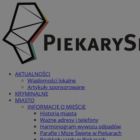
AKTUALNOŚCI
Wiadomości lokalne
Artykuły sponsorowane
KRYMINALNE
MIASTO
INFORMACJE O MIEŚCIE
Historia miasta
Ważne adresy i telefony
Harmonogram wywozu odpadów
Parafie i Msze Święte w Piekarach
Rozkłady jazdy w Piekarach