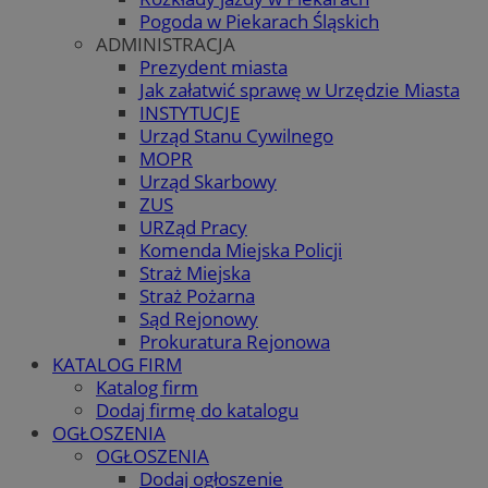
Pogoda w Piekarach Śląskich
ADMINISTRACJA
Prezydent miasta
Jak załatwić sprawę w Urzędzie Miasta
INSTYTUCJE
Urząd Stanu Cywilnego
MOPR
Urząd Skarbowy
ZUS
URZąd Pracy
Komenda Miejska Policji
Straż Miejska
Straż Pożarna
Sąd Rejonowy
Prokuratura Rejonowa
KATALOG FIRM
Katalog firm
Dodaj firmę do katalogu
OGŁOSZENIA
OGŁOSZENIA
Dodaj ogłoszenie