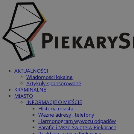
AKTUALNOŚCI
Wiadomości lokalne
Artykuły sponsorowane
KRYMINALNE
MIASTO
INFORMACJE O MIEŚCIE
Historia miasta
Ważne adresy i telefony
Harmonogram wywozu odpadów
Parafie i Msze Święte w Piekarach
Rozkłady jazdy w Piekarach