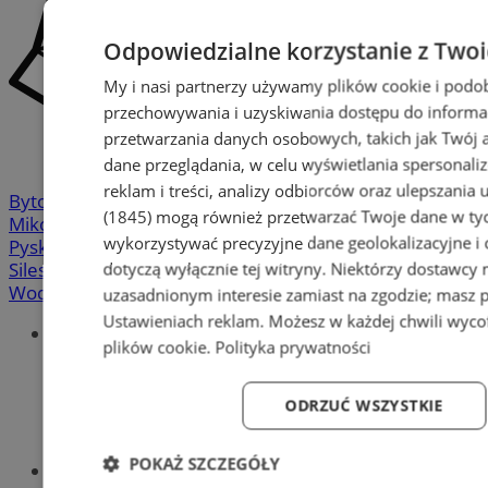
Odpowiedzialne korzystanie z Two
My i nasi partnerzy używamy plików cookie i podo
przechowywania i uzyskiwania dostępu do informa
przetwarzania danych osobowych, takich jak Twój ad
dane przeglądania, w celu wyświetlania spersonali
reklam i treści, analizy odbiorców oraz ulepszania 
Bytom
-
Chorzów
-
Gliwice
-
Katowice
-
Łaziska Górne
-
(1845)
mogą również przetwarzać Twoje dane w tych
Mikołów
-
Mysłowice
-
Orzesze
-
Piekary Śląskie
-
wykorzystywać precyzyjne dane geolokalizacyjne i
Pyskowice
-
Ruda Śląska
-
Rybnik
-
Siemianowice
-
dotyczą wyłącznie tej witryny. Niektórzy dostawcy
Silesia.info.pl
-
Sosnowiec
-
Świętochłowice
-
Tychy
-
Wodzisław
-
Zabrze
-
Żory
uzasadnionym interesie zamiast na zgodzie; masz 
Ustawieniach reklam
. Możesz w każdej chwili wyc
Portal
plików cookie
.
Polityka prywatności
Redakcja
Patronat medialny
Praktyki w silesia.info.pl
ODRZUĆ WSZYSTKIE
Regulaminy
Polityka prywatności
POKAŻ SZCZEGÓŁY
Oferta