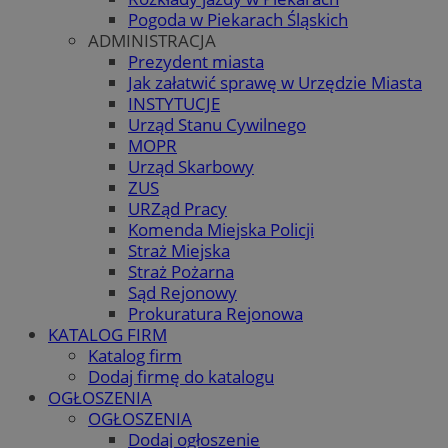
Pogoda w Piekarach Śląskich
ADMINISTRACJA
Prezydent miasta
Jak załatwić sprawę w Urzędzie Miasta
INSTYTUCJE
Urząd Stanu Cywilnego
MOPR
Urząd Skarbowy
ZUS
URZąd Pracy
Komenda Miejska Policji
Straż Miejska
Straż Pożarna
Sąd Rejonowy
Prokuratura Rejonowa
KATALOG FIRM
Katalog firm
Dodaj firmę do katalogu
OGŁOSZENIA
OGŁOSZENIA
Dodaj ogłoszenie