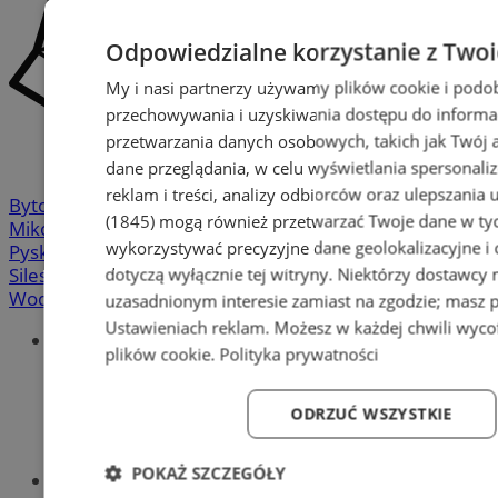
Odpowiedzialne korzystanie z Two
My i nasi partnerzy używamy plików cookie i podo
przechowywania i uzyskiwania dostępu do informa
przetwarzania danych osobowych, takich jak Twój ad
dane przeglądania, w celu wyświetlania spersonali
reklam i treści, analizy odbiorców oraz ulepszania 
Bytom
-
Chorzów
-
Gliwice
-
Katowice
-
Łaziska Górne
-
(1845)
mogą również przetwarzać Twoje dane w tych
Mikołów
-
Mysłowice
-
Orzesze
-
Piekary Śląskie
-
wykorzystywać precyzyjne dane geolokalizacyjne i
Pyskowice
-
Ruda Śląska
-
Rybnik
-
Siemianowice
-
dotyczą wyłącznie tej witryny. Niektórzy dostawcy
Silesia.info.pl
-
Sosnowiec
-
Świętochłowice
-
Tychy
-
Wodzisław
-
Zabrze
-
Żory
uzasadnionym interesie zamiast na zgodzie; masz 
Ustawieniach reklam
. Możesz w każdej chwili wyc
Portal
plików cookie
.
Polityka prywatności
Redakcja
Patronat medialny
Praktyki w silesia.info.pl
ODRZUĆ WSZYSTKIE
Regulaminy
Polityka prywatności
POKAŻ SZCZEGÓŁY
Oferta