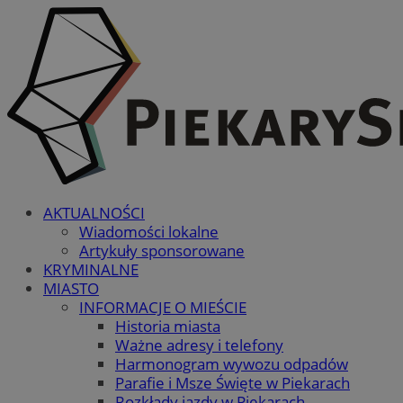
AKTUALNOŚCI
Wiadomości lokalne
Artykuły sponsorowane
KRYMINALNE
MIASTO
INFORMACJE O MIEŚCIE
Historia miasta
Ważne adresy i telefony
Harmonogram wywozu odpadów
Parafie i Msze Święte w Piekarach
Rozkłady jazdy w Piekarach