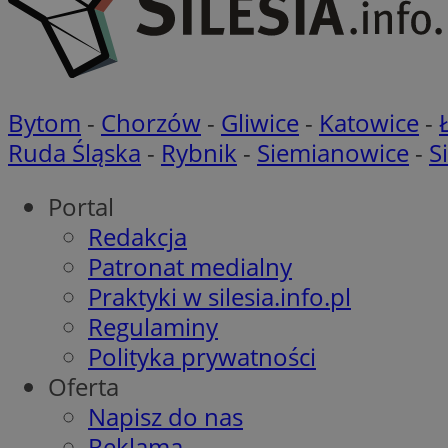
Nazwa
Bytom
-
Chorzów
-
Gliwice
-
Katowice
-
Pro
Nazwa
Nazwa
Do
Nazwa
Ruda Śląska
-
Rybnik
-
Siemianowice
-
S
openstat_gid
ustat_gid
google_push
.bi
ustat_3zn4uzjz1qh
__Secure-
ROLLOUT_TOKEN
Portal
openstat_ui7qxbn
Redakcja
ustat_mscumsezXj6
Patronat medialny
ustat_h0XXxbtbr5aj
sa-user-id-v3
Praktyki w silesia.info.pl
tuuid
__mguid_
Regulaminy
Polityka prywatności
tuuid
_clck
Oferta
OAID
Napisz do nas
_clsk
ustat_5ei1p1pnc3n
Reklama