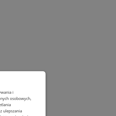
ywania i
danych osobowych,
etlania
az ulepszania