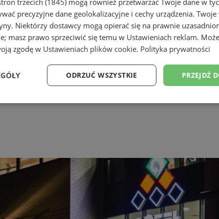
tron trzecich (1845)
mogą również przetwarzać Twoje dane w tych
wać precyzyjne dane geolokalizacyjne i cechy urządzenia. Twoje
tryny. Niektórzy dostawcy mogą opierać się na prawnie uzasadnio
ie; masz prawo sprzeciwić się temu w
Ustawieniach reklam
. Może
woją zgodę w
Ustawieniach plików cookie
.
Polityka prywatności
EGÓŁY
ODRZUĆ WSZYSTKIE
PRZEJDŹ 
Wydajność
Targetowanie
Funkcjonalność
Ni
ezbędne
Wydajność
Targetowanie
Funkcjonalność
Niesklasyfikow
ie umożliwiają korzystanie z podstawowych funkcji strony internetowej, takich jak log
Bez niezbędnych plików cookie nie można prawidłowo korzystać ze strony internetowe
Okres
Provider
/
Domena
Opis