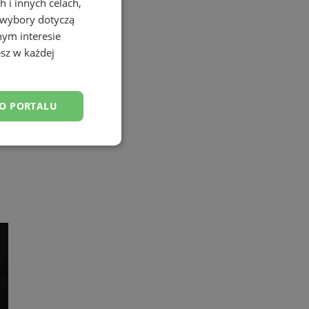
 i innych celach,
 wybory dotyczą
nym interesie
sz w każdej
DO PORTALU
esklasyfikowane
ane
owanie użytkownika i
j.