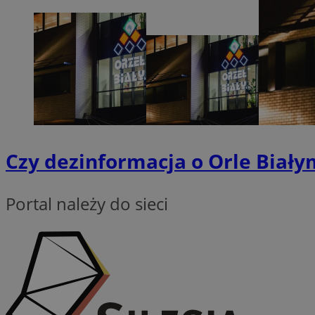
SessID
QeSessID
MvSessID
VISITOR_PRIVACY_
Czy dezinformacja o Orle Biał
INGRESSCOOKIE
Portal należy do sieci
CookieScriptConse
__cf_bm