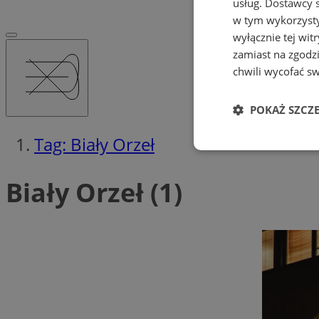
usług.
Dostawcy s
w tym wykorzysty
wyłącznie tej wi
zamiast na zgodz
chwili wycofać s
POKAŻ SZCZ
Tag: Biały Orzeł
Niezbędne
Biały Orzeł (1)
Ni
Niezbędne pliki cook
zarządzanie kontem. 
Nazwa