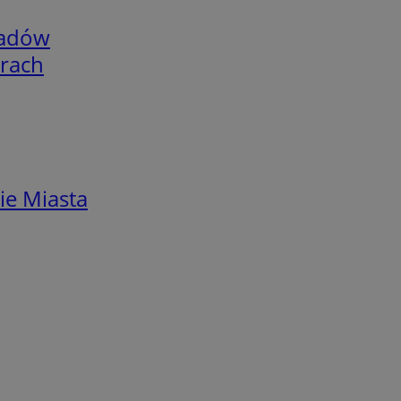
adów
arach
ie Miasta