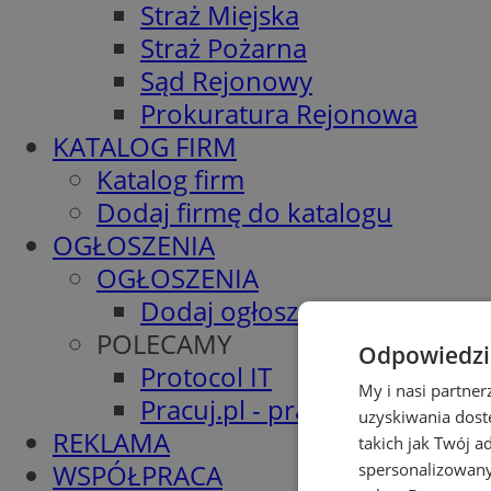
Straż Miejska
Straż Pożarna
Sąd Rejonowy
Prokuratura Rejonowa
KATALOG FIRM
Katalog firm
Dodaj firmę do katalogu
OGŁOSZENIA
OGŁOSZENIA
Dodaj ogłoszenie
POLECAMY
Odpowiedzia
Protocol IT
My i nasi partne
Pracuj.pl - praca w Piekarach
uzyskiwania dost
REKLAMA
takich jak Twój a
WSPÓŁPRACA
spersonalizowanyc