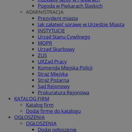
Pogoda w Piekarach Śląskich
ADMINISTRACJA
Prezydent miasta
Jak załatwić sprawę w Urzędzie Miasta
INSTYTUCJE
Urząd Stanu Cywilnego
MOPR
Urząd Skarbowy
ZUS
URZąd Pracy
Komenda Miejska Policji
Straż Miejska
Straż Pożarna
Sąd Rejonowy
Prokuratura Rejonowa
KATALOG FIRM
Katalog firm
Dodaj firmę do katalogu
OGŁOSZENIA
OGŁOSZENIA
Dodaj ogłoszenie