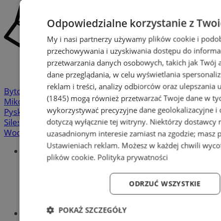
Odpowiedzialne korzystanie z Two
My i nasi partnerzy używamy plików cookie i podo
przechowywania i uzyskiwania dostępu do informa
przetwarzania danych osobowych, takich jak Twój ad
dane przeglądania, w celu wyświetlania spersonali
reklam i treści, analizy odbiorców oraz ulepszania 
Bytom
-
Chorzów
-
Gliwice
-
Katowice
-
Łaziska Górne
-
(1845)
mogą również przetwarzać Twoje dane w tych
Mikołów
-
Mysłowice
-
Orzesze
-
Piekary Śląskie
-
wykorzystywać precyzyjne dane geolokalizacyjne i
Pyskowice
-
Ruda Śląska
-
Rybnik
-
Siemianowice
-
dotyczą wyłącznie tej witryny. Niektórzy dostawcy
Silesia.info.pl
-
Sosnowiec
-
Świętochłowice
-
Tychy
-
Wodzisław
-
Zabrze
-
Żory
uzasadnionym interesie zamiast na zgodzie; masz 
Ustawieniach reklam
. Możesz w każdej chwili wyc
Portal
plików cookie
.
Polityka prywatności
Redakcja
Patronat medialny
Praktyki w silesia.info.pl
ODRZUĆ WSZYSTKIE
Regulaminy
Polityka prywatności
POKAŻ SZCZEGÓŁY
Oferta