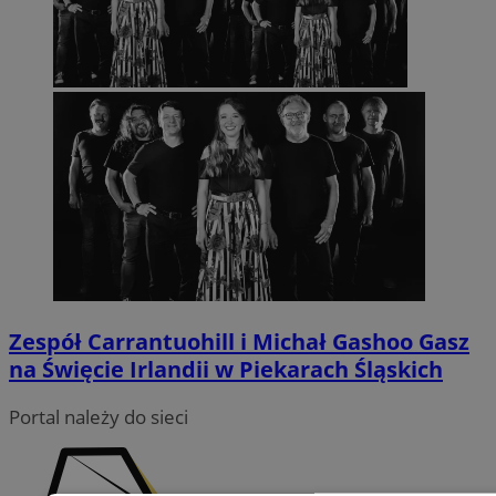
Zespół Carrantuohill i Michał Gashoo Gasz
na Święcie Irlandii w Piekarach Śląskich
Portal należy do sieci