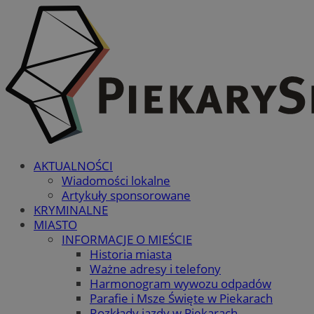
AKTUALNOŚCI
Wiadomości lokalne
Artykuły sponsorowane
KRYMINALNE
MIASTO
INFORMACJE O MIEŚCIE
Historia miasta
Ważne adresy i telefony
Harmonogram wywozu odpadów
Parafie i Msze Święte w Piekarach
Rozkłady jazdy w Piekarach