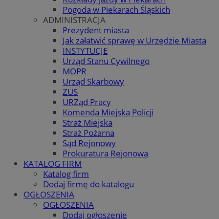
Pogoda w Piekarach Śląskich
ADMINISTRACJA
Prezydent miasta
Jak załatwić sprawę w Urzędzie Miasta
INSTYTUCJE
Urząd Stanu Cywilnego
MOPR
Urząd Skarbowy
ZUS
URZąd Pracy
Komenda Miejska Policji
Straż Miejska
Straż Pożarna
Sąd Rejonowy
Prokuratura Rejonowa
KATALOG FIRM
Katalog firm
Dodaj firmę do katalogu
OGŁOSZENIA
OGŁOSZENIA
Dodaj ogłoszenie