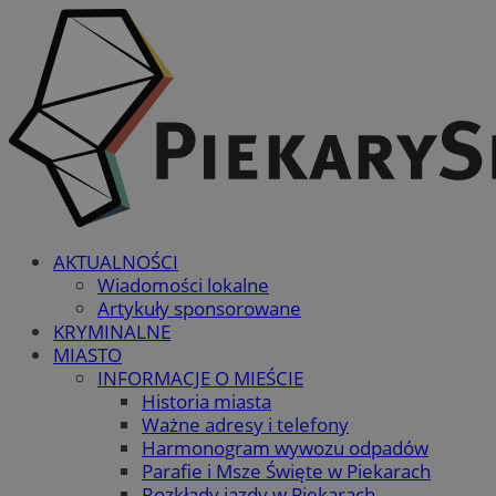
AKTUALNOŚCI
Wiadomości lokalne
Artykuły sponsorowane
KRYMINALNE
MIASTO
INFORMACJE O MIEŚCIE
Historia miasta
Ważne adresy i telefony
Harmonogram wywozu odpadów
Parafie i Msze Święte w Piekarach
Rozkłady jazdy w Piekarach