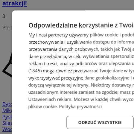
atrakcji!
3
Odpowiedzialne korzystanie z Two
Portal należy do sieci
My i nasi partnerzy używamy plików cookie i podo
przechowywania i uzyskiwania dostępu do informa
przetwarzania danych osobowych, takich jak Twój ad
dane przeglądania, w celu wyświetlania spersonali
reklam i treści, analizy odbiorców oraz ulepszania 
(1845)
mogą również przetwarzać Twoje dane w tych
wykorzystywać precyzyjne dane geolokalizacyjne i
dotyczą wyłącznie tej witryny. Niektórzy dostawcy
uzasadnionym interesie zamiast na zgodzie; masz 
Ustawieniach reklam
. Możesz w każdej chwili wyc
Bytom
-
Chorzów
-
Gliwice
-
Katowice
-
Łaziska Górne
-
plików cookie
.
Polityka prywatności
Mikołów
-
Mysłowice
-
Orzesze
-
Piekary Śląskie
-
Pyskowice
-
Ruda Śląska
-
Rybnik
-
Siemianowice
-
Silesia.info.pl
-
Sosnowiec
-
Świętochłowice
-
Tychy
-
ODRZUĆ WSZYSTKIE
Wodzisław
-
Zabrze
-
Żory