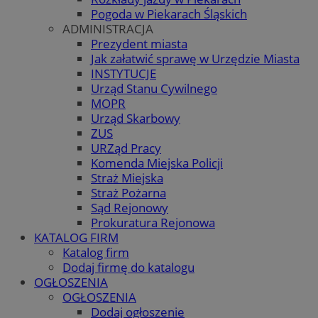
Pogoda w Piekarach Śląskich
ADMINISTRACJA
Prezydent miasta
Jak załatwić sprawę w Urzędzie Miasta
INSTYTUCJE
Urząd Stanu Cywilnego
MOPR
Urząd Skarbowy
ZUS
URZąd Pracy
Komenda Miejska Policji
Straż Miejska
Straż Pożarna
Sąd Rejonowy
Prokuratura Rejonowa
KATALOG FIRM
Katalog firm
Dodaj firmę do katalogu
OGŁOSZENIA
OGŁOSZENIA
Dodaj ogłoszenie