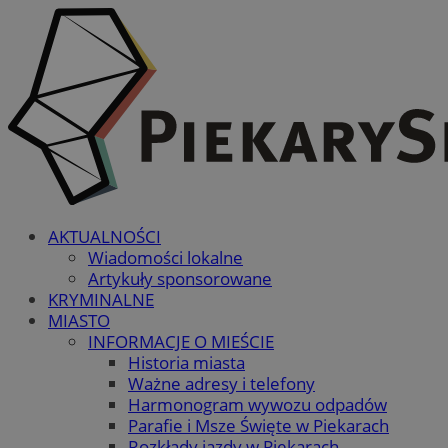
AKTUALNOŚCI
Wiadomości lokalne
Artykuły sponsorowane
KRYMINALNE
MIASTO
INFORMACJE O MIEŚCIE
Historia miasta
Ważne adresy i telefony
Harmonogram wywozu odpadów
Parafie i Msze Święte w Piekarach
Rozkłady jazdy w Piekarach