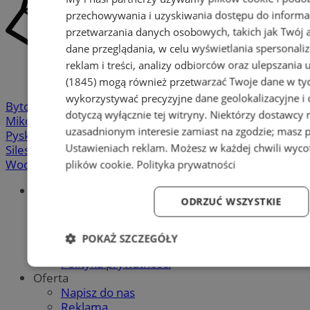
przechowywania i uzyskiwania dostępu do informa
przetwarzania danych osobowych, takich jak Twój ad
dane przeglądania, w celu wyświetlania spersonali
reklam i treści, analizy odbiorców oraz ulepszania 
(1845)
mogą również przetwarzać Twoje dane w tych
wykorzystywać precyzyjne dane geolokalizacyjne i
Bytom
-
Chorzów
-
Gliwice
-
Katowice
-
Łaziska Górne
-
dotyczą wyłącznie tej witryny. Niektórzy dostawcy
Mikołów
-
Mysłowice
-
Orzesze
-
Piekary Śląskie
-
uzasadnionym interesie zamiast na zgodzie; masz 
Pyskowice
-
Ruda Śląska
-
Rybnik
-
Siemianowice
-
Ustawieniach reklam
. Możesz w każdej chwili wyc
Silesia.info.pl
-
Sosnowiec
-
Świętochłowice
-
Tychy
-
Wodzisław
-
Zabrze
-
Żory
plików cookie
.
Polityka prywatności
Portal
ODRZUĆ WSZYSTKIE
Redakcja
Patronat medialny
Praktyki w silesia.info.pl
POKAŻ SZCZEGÓŁY
Regulaminy
Polityka prywatności
Niezbędne
Wydajność
Targetowanie
Fun
Oferta
Napisz do nas
Reklama