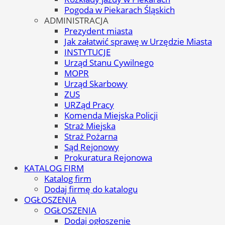
Pogoda w Piekarach Śląskich
ADMINISTRACJA
Prezydent miasta
Jak załatwić sprawę w Urzędzie Miasta
INSTYTUCJE
Urząd Stanu Cywilnego
MOPR
Urząd Skarbowy
ZUS
URZąd Pracy
Komenda Miejska Policji
Straż Miejska
Straż Pożarna
Sąd Rejonowy
Prokuratura Rejonowa
KATALOG FIRM
Katalog firm
Dodaj firmę do katalogu
OGŁOSZENIA
OGŁOSZENIA
Dodaj ogłoszenie