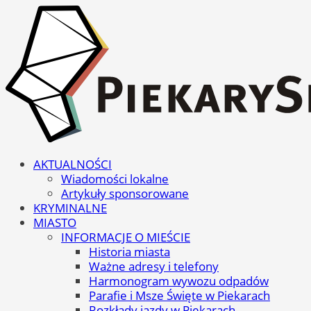
AKTUALNOŚCI
Wiadomości lokalne
Artykuły sponsorowane
KRYMINALNE
MIASTO
INFORMACJE O MIEŚCIE
Historia miasta
Ważne adresy i telefony
Harmonogram wywozu odpadów
Parafie i Msze Święte w Piekarach
Rozkłady jazdy w Piekarach