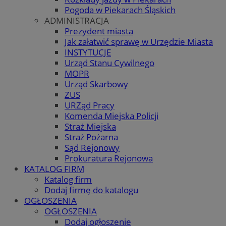
Pogoda w Piekarach Śląskich
ADMINISTRACJA
Prezydent miasta
Jak załatwić sprawę w Urzędzie Miasta
INSTYTUCJE
Urząd Stanu Cywilnego
MOPR
Urząd Skarbowy
ZUS
URZąd Pracy
Komenda Miejska Policji
Straż Miejska
Straż Pożarna
Sąd Rejonowy
Prokuratura Rejonowa
KATALOG FIRM
Katalog firm
Dodaj firmę do katalogu
OGŁOSZENIA
OGŁOSZENIA
Dodaj ogłoszenie