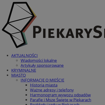
AKTUALNOŚCI
Wiadomości lokalne
Artykuły sponsorowane
KRYMINALNE
MIASTO
INFORMACJE O MIEŚCIE
Historia miasta
Ważne adresy i telefony
Harmonogram wywozu odpadów
Parafie i Msze Święte w Piekarach
Rozkłady jazdy w Piekarach