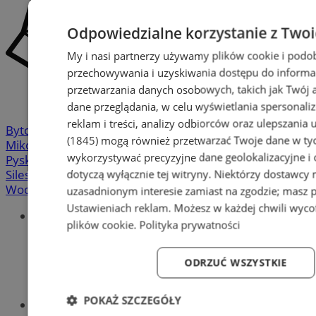
Odpowiedzialne korzystanie z Two
My i nasi partnerzy używamy plików cookie i podo
przechowywania i uzyskiwania dostępu do informa
przetwarzania danych osobowych, takich jak Twój ad
dane przeglądania, w celu wyświetlania spersonali
reklam i treści, analizy odbiorców oraz ulepszania 
Bytom
-
Chorzów
-
Gliwice
-
Katowice
-
Łaziska Górne
-
(1845)
mogą również przetwarzać Twoje dane w tych
Mikołów
-
Mysłowice
-
Orzesze
-
Piekary Śląskie
-
wykorzystywać precyzyjne dane geolokalizacyjne i
Pyskowice
-
Ruda Śląska
-
Rybnik
-
Siemianowice
-
dotyczą wyłącznie tej witryny. Niektórzy dostawcy
Silesia.info.pl
-
Sosnowiec
-
Świętochłowice
-
Tychy
-
Wodzisław
-
Zabrze
-
Żory
uzasadnionym interesie zamiast na zgodzie; masz 
Ustawieniach reklam
. Możesz w każdej chwili wyc
Portal
plików cookie
.
Polityka prywatności
Redakcja
Patronat medialny
Praktyki w silesia.info.pl
ODRZUĆ WSZYSTKIE
Regulaminy
Polityka prywatności
POKAŻ SZCZEGÓŁY
Oferta