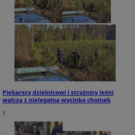
Piekarscy dzielnicowi i strażnicy leśni
walczą z nielegalną wycinką choinek
3