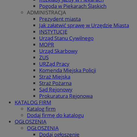
Pogoda w Piekarach Śląskich
ADMINISTRACJA
Prezydent miasta
Jak załatwić sprawę w Urzędzie Miasta
INSTYTUCJE
Urząd Stanu Cywilnego
MOPR
Urząd Skarbowy
ZUS
URZąd Pracy
Komenda Miejska Policji
Straż Miejska
Straż Pożarna
Sąd Rejonowy
Prokuratura Rejonowa
KATALOG FIRM
Katalog firm
Dodaj firmę do katalogu
OGŁOSZENIA
OGŁOSZENIA
Dodaj ogłoszenie