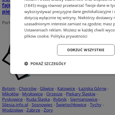
fajerwerków: bezpieczeństwo na
(1845)
mogą również przetwarzać Twoje dane w tych
pierwszym miejscu
wykorzystywać precyzyjne dane geolokalizacyjne i
dotyczą wyłącznie tej witryny. Niektórzy dostawcy
Portal należy do sieci
uzasadnionym interesie zamiast na zgodzie; masz 
Ustawieniach reklam
. Możesz w każdej chwili wyc
plików cookie
.
Polityka prywatności
ODRZUĆ WSZYSTKIE
POKAŻ SZCZEGÓŁY
Niezbędne
Wydajność
Targetowanie
Fun
Bytom
-
Chorzów
-
Gliwice
-
Katowice
-
Łaziska Górne
-
Mikołów
-
Mysłowice
-
Orzesze
-
Piekary Śląskie
-
Pyskowice
-
Ruda Śląska
-
Rybnik
-
Siemianowice
-
Silesia.info.pl
-
Sosnowiec
-
Świętochłowice
-
Tychy
-
Wodzisław
-
Zabrze
-
Żory
Niezbędne
Wydajność
Targetowanie
Fun