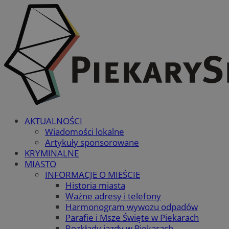
AKTUALNOŚCI
Wiadomości lokalne
Artykuły sponsorowane
KRYMINALNE
MIASTO
INFORMACJE O MIEŚCIE
Historia miasta
Ważne adresy i telefony
Harmonogram wywozu odpadów
Parafie i Msze Święte w Piekarach
Rozkłady jazdy w Piekarach