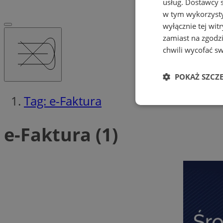
usług.
Dostawcy s
w tym wykorzysty
wyłącznie tej wi
zamiast na zgodz
chwili wycofać s
POKAŻ SZCZ
Tag: e-Faktura
Niezbędne
e-Faktura (1)
Ni
Niezbędne pliki cook
zarządzanie kontem. 
Nazwa