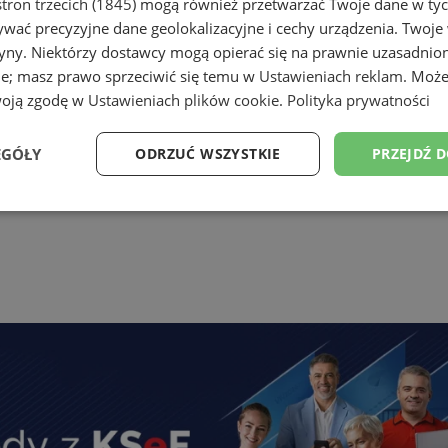
tron trzecich (1845)
mogą również przetwarzać Twoje dane w tych
wać precyzyjne dane geolokalizacyjne i cechy urządzenia. Twoje
tryny. Niektórzy dostawcy mogą opierać się na prawnie uzasadnio
ie; masz prawo sprzeciwić się temu w
Ustawieniach reklam
. Może
woją zgodę w
Ustawieniach plików cookie
.
Polityka prywatności
EGÓŁY
ODRZUĆ WSZYSTKIE
PRZEJDŹ 
Wydajność
Targetowanie
Funkcjonalność
Ni
ezbędne
Wydajność
Targetowanie
Funkcjonalność
Niesklasyfikow
ie umożliwiają korzystanie z podstawowych funkcji strony internetowej, takich jak log
Bez niezbędnych plików cookie nie można prawidłowo korzystać ze strony internetowe
Okres
Provider
/
Domena
Opis