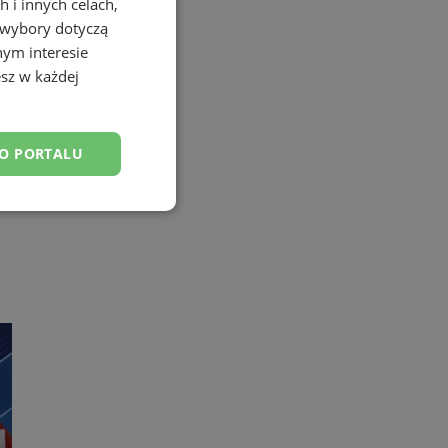
 i innych celach,
 wybory dotyczą
nym interesie
sz w każdej
DO PORTALU
esklasyfikowane
ane
owanie użytkownika i
j.