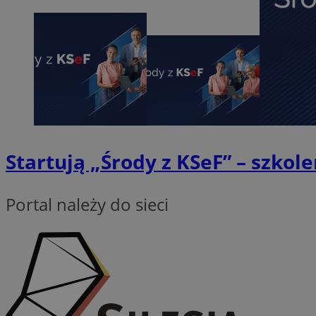
SessID
QeSessID
MvSessID
VISITOR_PRIVACY_
Startują „Środy z KSeF” – szkole
INGRESSCOOKIE
Portal należy do sieci
CookieScriptConse
__cf_bm