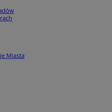
adów
arach
ie Miasta