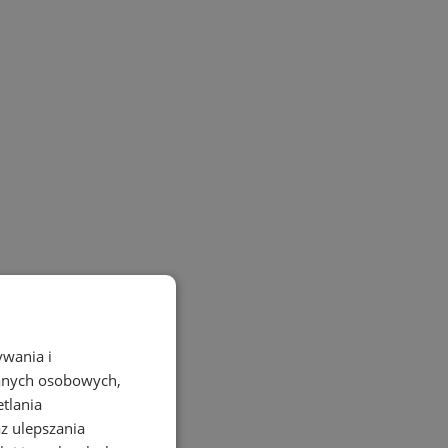
ywania i
danych osobowych,
etlania
az ulepszania