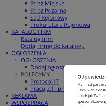
Straż Miejska
Straż Pożarna
Sąd Rejonowy
Prokuratura Rejonowa
KATALOG FIRM
Katalog firm
Dodaj firmę do katalogu
OGŁOSZENIA
OGŁOSZENIA
Dodaj ogłoszenie
POLECAMY
Odpowiedzia
Protocol IT
My i nasi partne
Pracuj.pl - praca w Piekarach
uzyskiwania dost
REKLAMA
takich jak Twój a
WSPÓŁPRACA
spersonalizowanyc