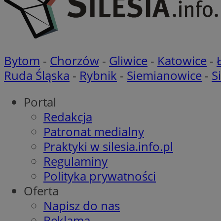
Nazwa
Bytom
-
Chorzów
-
Gliwice
-
Katowice
-
Pro
Nazwa
Nazwa
Do
Nazwa
Ruda Śląska
-
Rybnik
-
Siemianowice
-
S
openstat_gid
ustat_gid
google_push
.bi
ustat_3zn4uzjz1qh
__Secure-
ROLLOUT_TOKEN
Portal
openstat_ui7qxbn
Redakcja
ustat_mscumsezXj6
Patronat medialny
ustat_h0XXxbtbr5aj
sa-user-id-v3
Praktyki w silesia.info.pl
tuuid
__mguid_
Regulaminy
Polityka prywatności
tuuid
_clck
Oferta
OAID
Napisz do nas
_clsk
ustat_5ei1p1pnc3n
Reklama