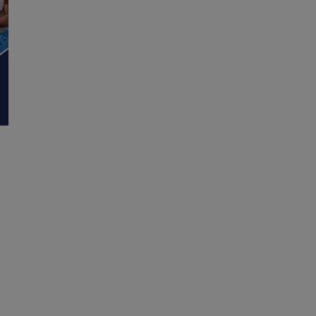
dentyfikator sesji.
dentyfikator sesji.
dentyfikator sesji.
informacje o
o preferencjach
czas korzystania z
tyczące polityki
, zapewniając ich
izytach. Dzięki
ponownie
cji, co zwiększa
jami ochrony
werów obsługuje
ntekście
elu optymalizacji
 przez usługę
iętywania
dy użytkownika na
ne, aby baner cookie
prawnie.
żniania ludzi i
strony internetowej,