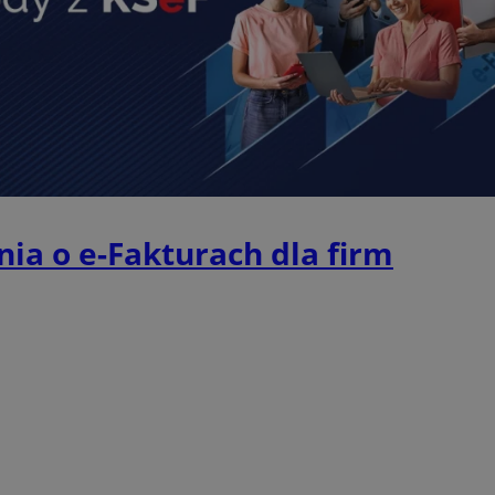
przechowywania
piekaryslaskie.com.pl
1 rok
Ten plik cookie przechowuje i
piekaryslaskie.com.pl
1 rok
Ten plik cookie przechowuje i
piekaryslaskie.com.pl
1 rok
Ten plik cookie przechowuje i
METADATA
5 miesięcy 4
Ten plik cookie przechowuje 
YouTube
tygodnie
zgodzie użytkownika oraz jeg
.youtube.com
dotyczących prywatności pod
witryny. Rejestruje wybory do
prywatności i ustawień zgody
przestrzeganie w kolejnych w
temu użytkownik nie musi 
nia o e-Fakturach dla firm
konfigurować swoich preferen
wygodę i zgodność z regulac
danych.
Sesja
Rejestruje, który klaster ser
NGINX Inc.
gościa. Jest to używane w ko
bh.contextweb.com
równoważenia obciążenia w c
doświadczenia użytkownika.
Google Privacy Policy
nt
4 tygodnie 2 dni
Ten plik cookie jest używany
CookieScript
Cookie-Script.com do zapam
piekaryslaskie.com.pl
preferencji dotyczących zgo
pliki cookie. Jest to koniecz
Cookie-Script.com działał po
29 minut 59
Ten plik cookie służy do rozró
Cloudflare Inc.
sekund
botów. Jest to korzystne dla 