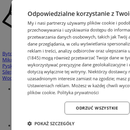
Odpowiedzialne korzystanie z Two
My i nasi partnerzy używamy plików cookie i podo
przechowywania i uzyskiwania dostępu do informa
przetwarzania danych osobowych, takich jak Twój ad
dane przeglądania, w celu wyświetlania spersonali
reklam i treści, analizy odbiorców oraz ulepszania 
Bytom
-
Chorzów
-
Gliwice
-
Katowice
-
Łaziska Górne
-
(1845)
mogą również przetwarzać Twoje dane w tych
Mikołów
-
Mysłowice
-
Orzesze
-
Piekary Śląskie
-
wykorzystywać precyzyjne dane geolokalizacyjne i
Pyskowice
-
Ruda Śląska
-
Rybnik
-
Siemianowice
-
dotyczą wyłącznie tej witryny. Niektórzy dostawcy
Silesia.info.pl
-
Sosnowiec
-
Świętochłowice
-
Tychy
-
Wodzisław
-
Zabrze
-
Żory
uzasadnionym interesie zamiast na zgodzie; masz 
Ustawieniach reklam
. Możesz w każdej chwili wyc
Portal
plików cookie
.
Polityka prywatności
Redakcja
Patronat medialny
Praktyki w silesia.info.pl
ODRZUĆ WSZYSTKIE
Regulaminy
Polityka prywatności
POKAŻ SZCZEGÓŁY
Oferta