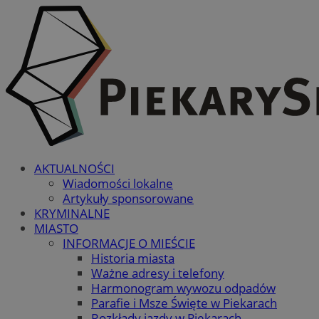
AKTUALNOŚCI
Wiadomości lokalne
Artykuły sponsorowane
KRYMINALNE
MIASTO
INFORMACJE O MIEŚCIE
Historia miasta
Ważne adresy i telefony
Harmonogram wywozu odpadów
Parafie i Msze Święte w Piekarach
Rozkłady jazdy w Piekarach