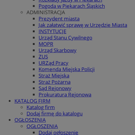
Pogoda w Piekarach Śląskich
ADMINISTRACJA
Prezydent miasta
Jak załatwić sprawę w Urzędzie Miasta
INSTYTUCJE
Urząd Stanu Cywilnego
MOPR
Urząd Skarbowy
ZUS
URZąd Pracy
Komenda Miejska Policji
Straż Miejska
Straż Pożarna
Sąd Rejonowy
Prokuratura Rejonowa
KATALOG FIRM
Katalog firm
Dodaj firmę do katalogu
OGŁOSZENIA
OGŁOSZENIA
Dodaj ogłoszenie