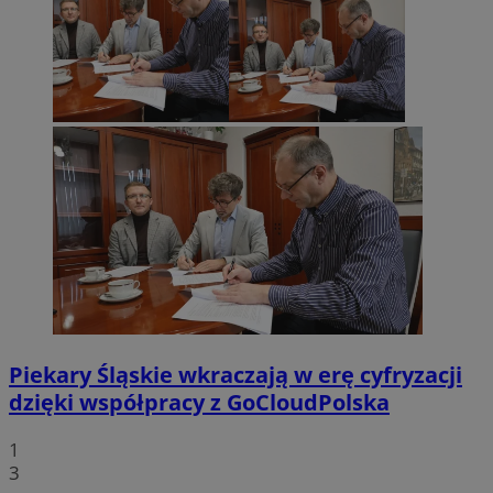
Piekary Śląskie wkraczają w erę cyfryzacji
dzięki współpracy z GoCloudPolska
1
3