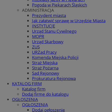
Pogoda w Piekarach Śląskich
ADMINISTRACJA
Prezydent miasta
Jak załatwić sprawę w Urzędzie Miasta
INSTYTUCJE
Urząd Stanu Cywilnego
MOPR
Urząd Skarbowy
ZUS
URZąd Pracy
Komenda Miejska Policji
Straż Miejska
Straż Pożarna
Sąd Rejonowy
Prokuratura Rejonowa
KATALOG FIRM
Katalog firm
Dodaj firmę do katalogu
OGŁOSZENIA
OGŁOSZENIA
Dodaj ogłoszenie