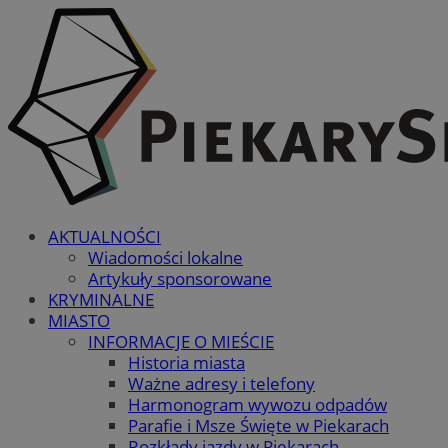
AKTUALNOŚCI
Wiadomości lokalne
Artykuły sponsorowane
KRYMINALNE
MIASTO
INFORMACJE O MIEŚCIE
Historia miasta
Ważne adresy i telefony
Harmonogram wywozu odpadów
Parafie i Msze Święte w Piekarach
Rozkłady jazdy w Piekarach