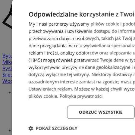
Odpowiedzialne korzystanie z Two
My i nasi partnerzy używamy plików cookie i podo
przechowywania i uzyskiwania dostępu do informa
przetwarzania danych osobowych, takich jak Twój ad
dane przeglądania, w celu wyświetlania spersonali
reklam i treści, analizy odbiorców oraz ulepszania 
Bytom
-
Chorzów
-
Gliwice
-
Katowice
-
Łaziska Górne
-
(1845)
mogą również przetwarzać Twoje dane w tych
Mikołów
-
Mysłowice
-
Orzesze
-
Piekary Śląskie
-
wykorzystywać precyzyjne dane geolokalizacyjne i
Pyskowice
-
Ruda Śląska
-
Rybnik
-
Siemianowice
-
dotyczą wyłącznie tej witryny. Niektórzy dostawcy
Silesia.info.pl
-
Sosnowiec
-
Świętochłowice
-
Tychy
-
Wodzisław
-
Zabrze
-
Żory
uzasadnionym interesie zamiast na zgodzie; masz 
Ustawieniach reklam
. Możesz w każdej chwili wyc
Portal
plików cookie
.
Polityka prywatności
Redakcja
Patronat medialny
Praktyki w silesia.info.pl
ODRZUĆ WSZYSTKIE
Regulaminy
Polityka prywatności
POKAŻ SZCZEGÓŁY
Oferta