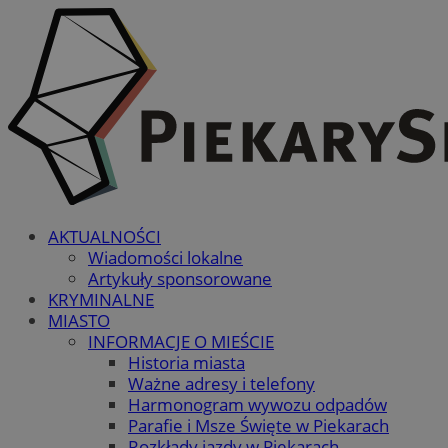
AKTUALNOŚCI
Wiadomości lokalne
Artykuły sponsorowane
KRYMINALNE
MIASTO
INFORMACJE O MIEŚCIE
Historia miasta
Ważne adresy i telefony
Harmonogram wywozu odpadów
Parafie i Msze Święte w Piekarach
Rozkłady jazdy w Piekarach