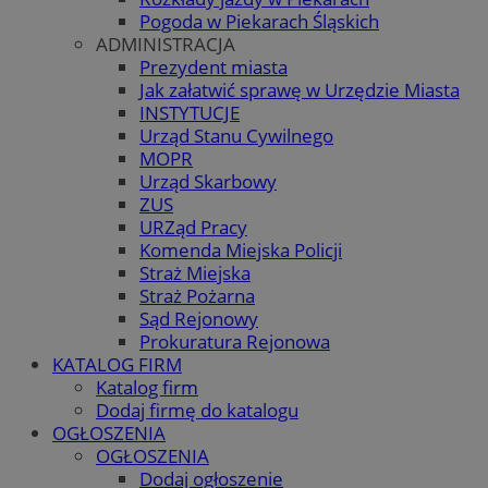
Pogoda w Piekarach Śląskich
ADMINISTRACJA
Prezydent miasta
Jak załatwić sprawę w Urzędzie Miasta
INSTYTUCJE
Urząd Stanu Cywilnego
MOPR
Urząd Skarbowy
ZUS
URZąd Pracy
Komenda Miejska Policji
Straż Miejska
Straż Pożarna
Sąd Rejonowy
Prokuratura Rejonowa
KATALOG FIRM
Katalog firm
Dodaj firmę do katalogu
OGŁOSZENIA
OGŁOSZENIA
Dodaj ogłoszenie