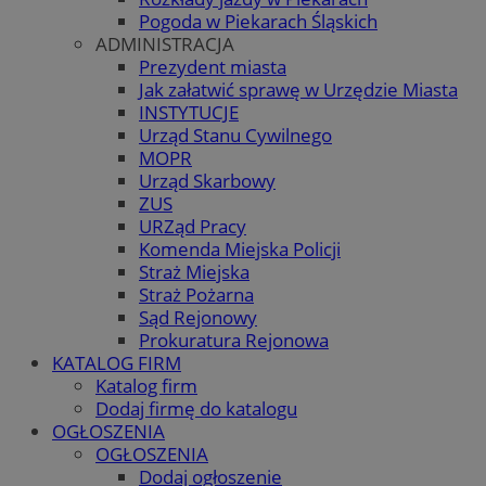
Pogoda w Piekarach Śląskich
ADMINISTRACJA
Prezydent miasta
Jak załatwić sprawę w Urzędzie Miasta
INSTYTUCJE
Urząd Stanu Cywilnego
MOPR
Urząd Skarbowy
ZUS
URZąd Pracy
Komenda Miejska Policji
Straż Miejska
Straż Pożarna
Sąd Rejonowy
Prokuratura Rejonowa
KATALOG FIRM
Katalog firm
Dodaj firmę do katalogu
OGŁOSZENIA
OGŁOSZENIA
Dodaj ogłoszenie