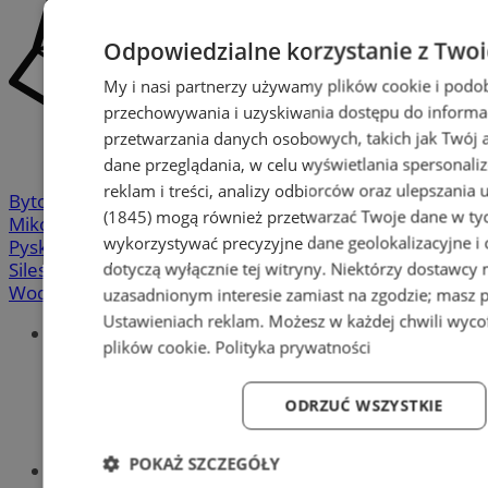
Odpowiedzialne korzystanie z Two
My i nasi partnerzy używamy plików cookie i podo
przechowywania i uzyskiwania dostępu do informa
przetwarzania danych osobowych, takich jak Twój ad
dane przeglądania, w celu wyświetlania spersonali
reklam i treści, analizy odbiorców oraz ulepszania 
Bytom
-
Chorzów
-
Gliwice
-
Katowice
-
Łaziska Górne
-
(1845)
mogą również przetwarzać Twoje dane w tych
Mikołów
-
Mysłowice
-
Orzesze
-
Piekary Śląskie
-
wykorzystywać precyzyjne dane geolokalizacyjne i
Pyskowice
-
Ruda Śląska
-
Rybnik
-
Siemianowice
-
dotyczą wyłącznie tej witryny. Niektórzy dostawcy
Silesia.info.pl
-
Sosnowiec
-
Świętochłowice
-
Tychy
-
Wodzisław
-
Zabrze
-
Żory
uzasadnionym interesie zamiast na zgodzie; masz 
Ustawieniach reklam
. Możesz w każdej chwili wyc
Portal
plików cookie
.
Polityka prywatności
Redakcja
Patronat medialny
Praktyki w silesia.info.pl
ODRZUĆ WSZYSTKIE
Regulaminy
Polityka prywatności
POKAŻ SZCZEGÓŁY
Oferta