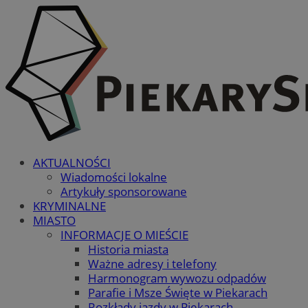
AKTUALNOŚCI
Wiadomości lokalne
Artykuły sponsorowane
KRYMINALNE
MIASTO
INFORMACJE O MIEŚCIE
Historia miasta
Ważne adresy i telefony
Harmonogram wywozu odpadów
Parafie i Msze Święte w Piekarach
Rozkłady jazdy w Piekarach