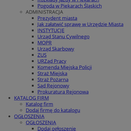
Pogoda w Piekarach Śląskich
ADMINISTRACJA
Prezydent miasta
Jak załatwić sprawę w Urzędzie Miasta
INSTYTUCJE
Urząd Stanu Cywilnego
MOPR
Urząd Skarbowy
ZUS
URZąd Pracy
Komenda Miejska Policji
Straż Miejska
Straż Pożarna
Sąd Rejonowy
Prokuratura Rejonowa
KATALOG FIRM
Katalog firm
Dodaj firmę do katalogu
OGŁOSZENIA
OGŁOSZENIA
Dodaj ogłoszenie