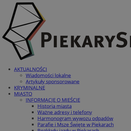
AKTUALNOŚCI
Wiadomości lokalne
Artykuły sponsorowane
KRYMINALNE
MIASTO
INFORMACJE O MIEŚCIE
Historia miasta
Ważne adresy i telefony
Harmonogram wywozu odpadów
Parafie i Msze Święte w Piekarach
Rozkłady jazdy w Piekarach