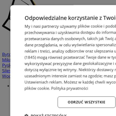
Odpowiedzialne korzystanie z Two
My i nasi partnerzy używamy plików cookie i podo
przechowywania i uzyskiwania dostępu do informa
przetwarzania danych osobowych, takich jak Twój ad
dane przeglądania, w celu wyświetlania spersonali
reklam i treści, analizy odbiorców oraz ulepszania 
Bytom
-
Chorzów
-
Gliwice
-
Katowice
-
Łaziska Górne
-
(1845)
mogą również przetwarzać Twoje dane w tych
Mikołów
-
Mysłowice
-
Orzesze
-
Piekary Śląskie
-
wykorzystywać precyzyjne dane geolokalizacyjne i
Pyskowice
-
Ruda Śląska
-
Rybnik
-
Siemianowice
-
dotyczą wyłącznie tej witryny. Niektórzy dostawcy
Silesia.info.pl
-
Sosnowiec
-
Świętochłowice
-
Tychy
-
Wodzisław
-
Zabrze
-
Żory
uzasadnionym interesie zamiast na zgodzie; masz 
Ustawieniach reklam
. Możesz w każdej chwili wyc
Portal
plików cookie
.
Polityka prywatności
Redakcja
Patronat medialny
Praktyki w silesia.info.pl
ODRZUĆ WSZYSTKIE
Regulaminy
Polityka prywatności
POKAŻ SZCZEGÓŁY