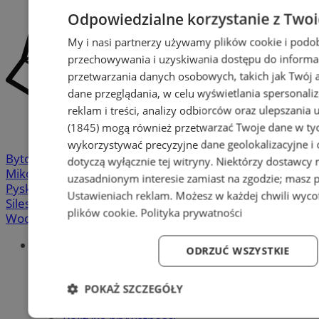
Odpowiedzialne korzystanie z Two
My i nasi partnerzy używamy plików cookie i podo
przechowywania i uzyskiwania dostępu do informa
przetwarzania danych osobowych, takich jak Twój ad
dane przeglądania, w celu wyświetlania spersonali
reklam i treści, analizy odbiorców oraz ulepszania 
(1845)
mogą również przetwarzać Twoje dane w tych
wykorzystywać precyzyjne dane geolokalizacyjne i
Bytom
-
Chorzów
-
Gliwice
-
Katowice
-
Łaziska Górne
-
dotyczą wyłącznie tej witryny. Niektórzy dostawcy
Mikołów
-
Mysłowice
-
Orzesze
-
Piekary Śląskie
-
uzasadnionym interesie zamiast na zgodzie; masz 
Pyskowice
-
Ruda Śląska
-
Rybnik
-
Siemianowice
-
Ustawieniach reklam
. Możesz w każdej chwili wyc
Silesia.info.pl
-
Sosnowiec
-
Świętochłowice
-
Tychy
-
plików cookie
.
Polityka prywatności
Wodzisław
-
Zabrze
-
Żory
Portal
ODRZUĆ WSZYSTKIE
Redakcja
Patronat medialny
POKAŻ SZCZEGÓŁY
Praktyki w silesia.info.pl
Regulaminy