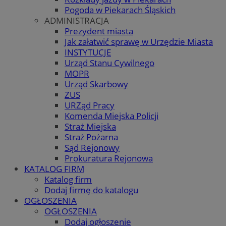
Pogoda w Piekarach Śląskich
ADMINISTRACJA
Prezydent miasta
Jak załatwić sprawę w Urzędzie Miasta
INSTYTUCJE
Urząd Stanu Cywilnego
MOPR
Urząd Skarbowy
ZUS
URZąd Pracy
Komenda Miejska Policji
Straż Miejska
Straż Pożarna
Sąd Rejonowy
Prokuratura Rejonowa
KATALOG FIRM
Katalog firm
Dodaj firmę do katalogu
OGŁOSZENIA
OGŁOSZENIA
Dodaj ogłoszenie