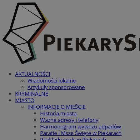
AKTUALNOŚCI
Wiadomości lokalne
Artykuły sponsorowane
KRYMINALNE
MIASTO
INFORMACJE O MIEŚCIE
Historia miasta
Ważne adresy i telefony
Harmonogram wywozu odpadów
Parafie i Msze Święte w Piekarach
Rozkłady jazdy w Piekarach